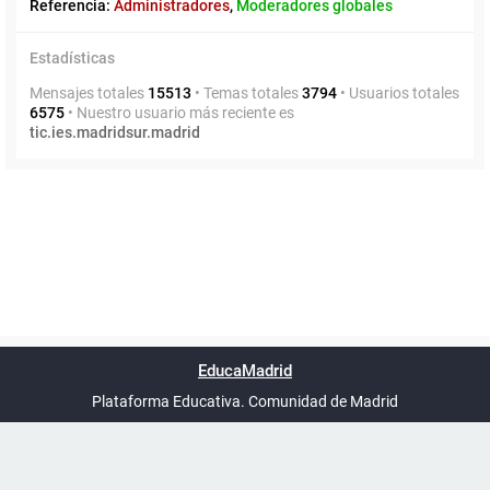
Referencia:
Administradores
,
Moderadores globales
Estadísticas
Mensajes totales
15513
• Temas totales
3794
• Usuarios totales
6575
• Nuestro usuario más reciente es
tic.ies.madridsur.madrid
Powered by
phpBB
™
Índice general
Todos los horarios
Privacidad
Borrar cookies
Condiciones
Contáctanos
EducaMadrid
Traducción al español por
phpBB España
-
son
UTC+02:00
Plataforma Educativa. Comunidad de Madrid
-
Ayuda
(en ventana nueva)
Certificación
Buzó
de
anóni