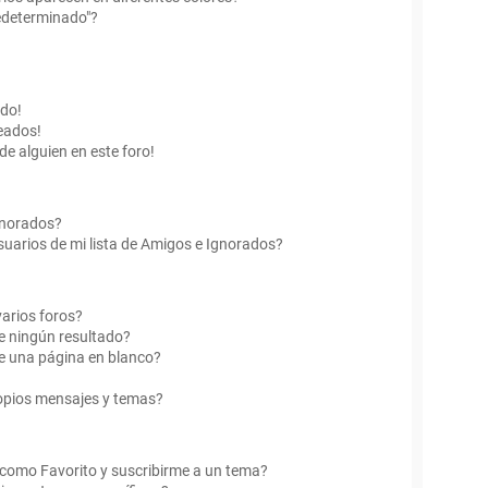
edeterminado"?
ado!
eados!
de alguien en este foro!
Ignorados?
uarios de mi lista de Amigos e Ignorados?
arios foros?
e ningún resultado?
e una página en blanco?
opios mensajes y temas?
r como Favorito y suscribirme a un tema?