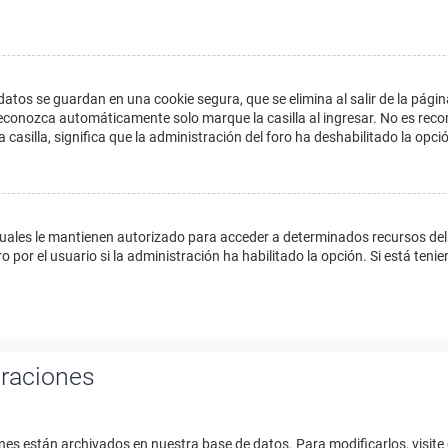
datos se guardan en una cookie segura, que se elimina al salir de la págin
econozca automáticamente solo marque la casilla al ingresar. No es reco
a casilla, significa que la administración del foro ha deshabilitado la opci
cuales le mantienen autorizado para acceder a determinados recursos del 
 por el usuario si la administración ha habilitado la opción. Si está tenie
uraciones
nes están archivados en nuestra base de datos. Para modificarlos, visite 