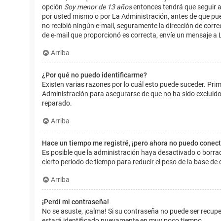
opción
Soy menor de 13 años
entonces tendrá que seguir a
por usted mismo o por La Administración, antes de que pueda i
no recibió ningún e-mail, seguramente la dirección de corre
de e-mail que proporcionó es correcta, envíe un mensaje a 
Arriba
¿Por qué no puedo identificarme?
Existen varias razones por lo cuál esto puede suceder. Pr
Administración para asegurarse de que no ha sido excluido.
reparado.
Arriba
Hace un tiempo me registré, ¡pero ahora no puedo conec
Es posible que la administración haya desactivado o borr
cierto periodo de tiempo para reducir el peso de la base de d
Arriba
¡Perdí mi contraseña!
No se asuste, ¡calma! Si su contraseña no puede ser recuper
estará identificado nuevamente en muy poco tiempo.