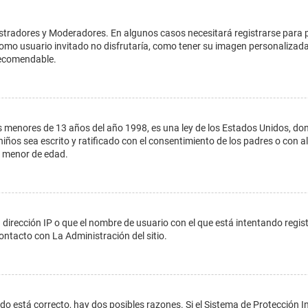
istradores y Moderadores. En algunos casos necesitará registrarse para 
como usuario invitado no disfrutaría, como tener su imagen personalizada
recomendable.
enores de 13 años del año 1998, es una ley de los Estados Unidos, donde s
 niños sea escrito y ratificado con el consentimiento de los padres o con
n menor de edad.
 dirección IP o que el nombre de usuario con el que está intentando regis
ontacto con La Administración del sitio.
do está correcto, hay dos posibles razones. Si el Sistema de Protección In