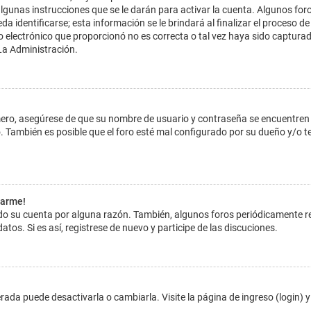
lgunas instrucciones que se le darán para activar la cuenta. Algunos for
dentificarse; esta información se le brindará al finalizar el proceso de reg
o electrónico que proporcionó no es correcta o tal vez haya sido capturada
La Administración.
imero, asegúrese de que su nombre de usuario y contraseña se encuentren
 También es posible que el foro esté mal configurado por su dueño y/o ten
tarme!
ado su cuenta por alguna razón. También, algunos foros periódicamente 
atos. Si es así, registrese de nuevo y participe de las discuciones.
ada puede desactivarla o cambiarla. Visite la página de ingreso (login) y