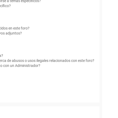
irse a temas específicos?
cífico?
idos en este foro?
vos adjuntos?
a?
rca de abusos o usos ilegales relacionados con este foro?
o con un Administrador?