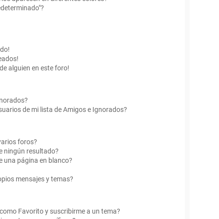
edeterminado"?
ado!
eados!
de alguien en este foro!
Ignorados?
uarios de mi lista de Amigos e Ignorados?
arios foros?
e ningún resultado?
e una página en blanco?
opios mensajes y temas?
r como Favorito y suscribirme a un tema?