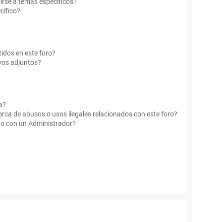
irse a temas específicos?
cífico?
idos en este foro?
vos adjuntos?
a?
rca de abusos o usos ilegales relacionados con este foro?
o con un Administrador?