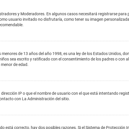
istradores y Moderadores. En algunos casos necesitará registrarse para 
como usuario invitado no disfrutaría, como tener su imagen personalizada
recomendable.
enores de 13 años del año 1998, es una ley de los Estados Unidos, donde s
 niños sea escrito y ratificado con el consentimiento de los padres o con
n menor de edad.
 dirección IP o que el nombre de usuario con el que está intentando regis
ontacto con La Administración del sitio.
do está correcto, hay dos posibles razones. Si el Sistema de Protección In