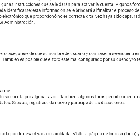
lgunas instrucciones que se le darán para activar la cuenta. Algunos for
dentificarse; esta información se le brindará al finalizar el proceso de reg
o electrónico que proporcionó no es correcta o tal vez haya sido capturada
La Administración.
imero, asegúrese de que su nombre de usuario y contraseña se encuentren
 También es posible que el foro esté mal configurado por su dueño y/o ten
tarme!
ado su cuenta por alguna razón. También, algunos foros periódicamente 
atos. Si es así, registrese de nuevo y participe de las discuciones.
ada puede desactivarla o cambiarla. Visite la página de ingreso (login) y