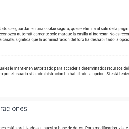
datos se guardan en una cookie segura, que se elimina al salir de la págin
econozca automáticamente solo marque la casilla al ingresar. No es reco
a casilla, significa que la administración del foro ha deshabilitado la opci
cuales le mantienen autorizado para acceder a determinados recursos del 
 por el usuario si la administración ha habilitado la opción. Si está tenie
uraciones
nes están archivados en nuestra base de datos. Para modificarlos, visite 