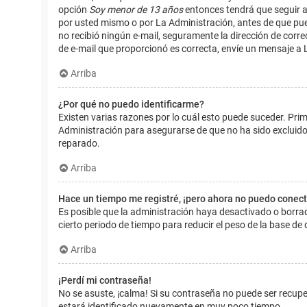
opción
Soy menor de 13 años
entonces tendrá que seguir a
por usted mismo o por La Administración, antes de que pueda i
no recibió ningún e-mail, seguramente la dirección de corre
de e-mail que proporcionó es correcta, envíe un mensaje a 
Arriba
¿Por qué no puedo identificarme?
Existen varias razones por lo cuál esto puede suceder. Pr
Administración para asegurarse de que no ha sido excluido.
reparado.
Arriba
Hace un tiempo me registré, ¡pero ahora no puedo conec
Es posible que la administración haya desactivado o borr
cierto periodo de tiempo para reducir el peso de la base de d
Arriba
¡Perdí mi contraseña!
No se asuste, ¡calma! Si su contraseña no puede ser recuper
estará identificado nuevamente en muy poco tiempo.