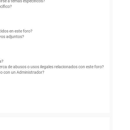
irse a temas específicos?
cífico?
idos en este foro?
vos adjuntos?
a?
rca de abusos o usos ilegales relacionados con este foro?
o con un Administrador?