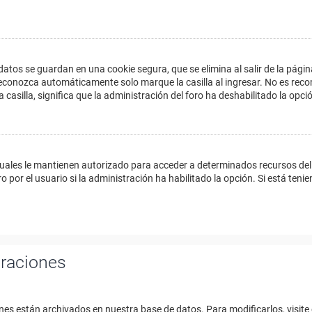
datos se guardan en una cookie segura, que se elimina al salir de la págin
econozca automáticamente solo marque la casilla al ingresar. No es reco
a casilla, significa que la administración del foro ha deshabilitado la opci
cuales le mantienen autorizado para acceder a determinados recursos del 
 por el usuario si la administración ha habilitado la opción. Si está tenie
uraciones
nes están archivados en nuestra base de datos. Para modificarlos, visite 