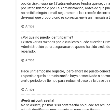
opción
Soy menor de 13 años
entonces tendrá que seguir a
por usted mismo o por La Administración, antes de que pueda i
no recibió ningún e-mail, seguramente la dirección de corre
de e-mail que proporcionó es correcta, envíe un mensaje a 
Arriba
¿Por qué no puedo identificarme?
Existen varias razones por lo cuál esto puede suceder. Pr
Administración para asegurarse de que no ha sido excluido.
reparado.
Arriba
Hace un tiempo me registré, ¡pero ahora no puedo conec
Es posible que la administración haya desactivado o borr
cierto periodo de tiempo para reducir el peso de la base de d
Arriba
¡Perdí mi contraseña!
No se asuste, ¡calma! Si su contraseña no puede ser recuper
estará identificado nuevamente en muy poco tiempo.