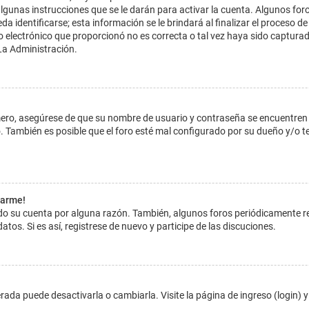
lgunas instrucciones que se le darán para activar la cuenta. Algunos for
dentificarse; esta información se le brindará al finalizar el proceso de reg
o electrónico que proporcionó no es correcta o tal vez haya sido capturada
La Administración.
imero, asegúrese de que su nombre de usuario y contraseña se encuentren
 También es posible que el foro esté mal configurado por su dueño y/o ten
tarme!
ado su cuenta por alguna razón. También, algunos foros periódicamente 
atos. Si es así, registrese de nuevo y participe de las discuciones.
ada puede desactivarla o cambiarla. Visite la página de ingreso (login) y