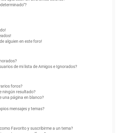
edeterminado"?
ado!
eados!
de alguien en este foro!
Ignorados?
uarios de mi lista de Amigos e Ignorados?
arios foros?
e ningún resultado?
e una página en blanco?
opios mensajes y temas?
r como Favorito y suscribirme a un tema?