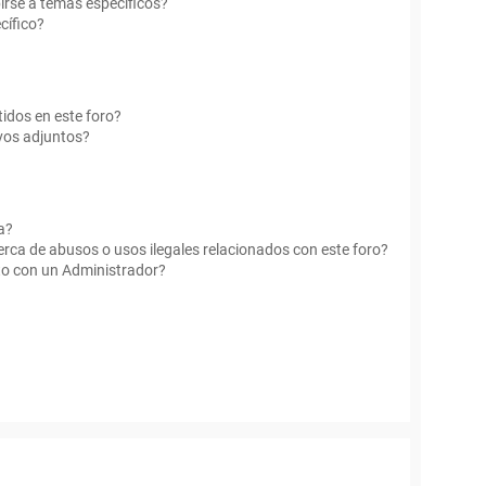
irse a temas específicos?
cífico?
idos en este foro?
vos adjuntos?
a?
rca de abusos o usos ilegales relacionados con este foro?
o con un Administrador?