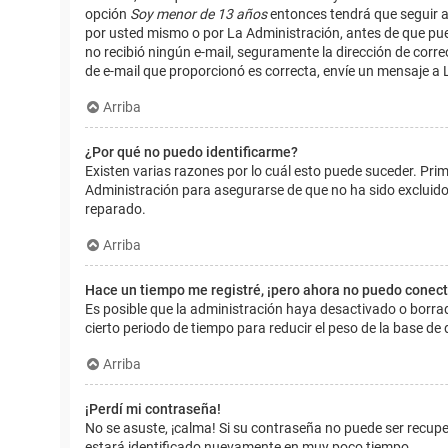
opción
Soy menor de 13 años
entonces tendrá que seguir a
por usted mismo o por La Administración, antes de que pueda i
no recibió ningún e-mail, seguramente la dirección de corre
de e-mail que proporcionó es correcta, envíe un mensaje a 
Arriba
¿Por qué no puedo identificarme?
Existen varias razones por lo cuál esto puede suceder. Pr
Administración para asegurarse de que no ha sido excluido.
reparado.
Arriba
Hace un tiempo me registré, ¡pero ahora no puedo conec
Es posible que la administración haya desactivado o borr
cierto periodo de tiempo para reducir el peso de la base de d
Arriba
¡Perdí mi contraseña!
No se asuste, ¡calma! Si su contraseña no puede ser recuper
estará identificado nuevamente en muy poco tiempo.