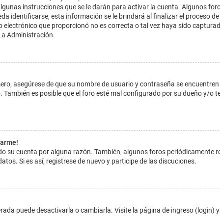
lgunas instrucciones que se le darán para activar la cuenta. Algunos for
dentificarse; esta información se le brindará al finalizar el proceso de reg
o electrónico que proporcionó no es correcta o tal vez haya sido capturada
La Administración.
imero, asegúrese de que su nombre de usuario y contraseña se encuentren
 También es posible que el foro esté mal configurado por su dueño y/o ten
tarme!
ado su cuenta por alguna razón. También, algunos foros periódicamente 
atos. Si es así, registrese de nuevo y participe de las discuciones.
ada puede desactivarla o cambiarla. Visite la página de ingreso (login) y