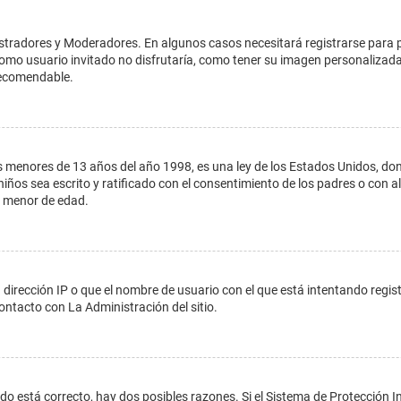
istradores y Moderadores. En algunos casos necesitará registrarse para 
como usuario invitado no disfrutaría, como tener su imagen personalizada
recomendable.
enores de 13 años del año 1998, es una ley de los Estados Unidos, donde s
 niños sea escrito y ratificado con el consentimiento de los padres o con
n menor de edad.
 dirección IP o que el nombre de usuario con el que está intentando regis
ontacto con La Administración del sitio.
do está correcto, hay dos posibles razones. Si el Sistema de Protección In