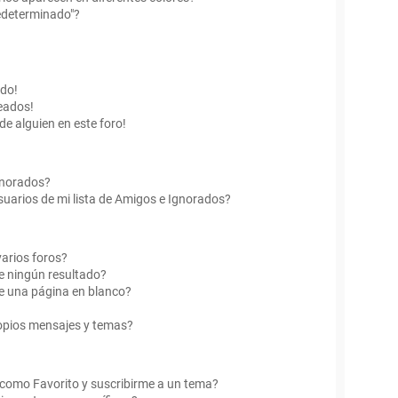
edeterminado"?
ado!
eados!
de alguien en este foro!
Ignorados?
uarios de mi lista de Amigos e Ignorados?
arios foros?
e ningún resultado?
e una página en blanco?
opios mensajes y temas?
r como Favorito y suscribirme a un tema?