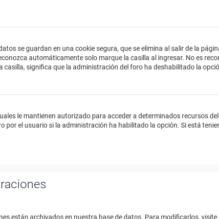
datos se guardan en una cookie segura, que se elimina al salir de la págin
econozca automáticamente solo marque la casilla al ingresar. No es reco
a casilla, significa que la administración del foro ha deshabilitado la opci
cuales le mantienen autorizado para acceder a determinados recursos del 
 por el usuario si la administración ha habilitado la opción. Si está tenie
uraciones
nes están archivados en nuestra base de datos. Para modificarlos, visite 