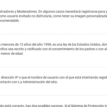
istradores y Moderadores. En algunos casos necesitará registrarse para 
como usuario invitado no disfrutaría, como tener su imagen personalizada
recomendable.
enores de 13 años del año 1998, es una ley de los Estados Unidos, donde s
 niños sea escrito y ratificado con el consentimiento de los padres o con
n menor de edad.
 dirección IP o que el nombre de usuario con el que está intentando regis
ontacto con La Administración del sitio.
do está correcto, hay dos posibles razones. Si el Sistema de Protección In