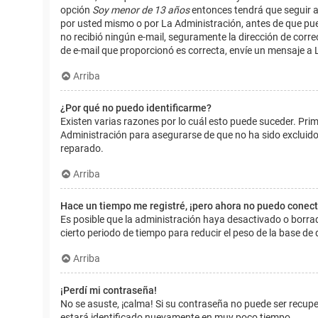
opción
Soy menor de 13 años
entonces tendrá que seguir a
por usted mismo o por La Administración, antes de que pueda i
no recibió ningún e-mail, seguramente la dirección de corre
de e-mail que proporcionó es correcta, envíe un mensaje a 
Arriba
¿Por qué no puedo identificarme?
Existen varias razones por lo cuál esto puede suceder. Pr
Administración para asegurarse de que no ha sido excluido.
reparado.
Arriba
Hace un tiempo me registré, ¡pero ahora no puedo conec
Es posible que la administración haya desactivado o borr
cierto periodo de tiempo para reducir el peso de la base de d
Arriba
¡Perdí mi contraseña!
No se asuste, ¡calma! Si su contraseña no puede ser recuper
estará identificado nuevamente en muy poco tiempo.