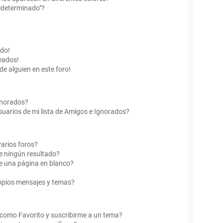
edeterminado"?
ado!
eados!
de alguien en este foro!
Ignorados?
uarios de mi lista de Amigos e Ignorados?
arios foros?
e ningún resultado?
e una página en blanco?
opios mensajes y temas?
r como Favorito y suscribirme a un tema?