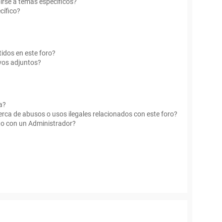
irse a temas específicos?
cífico?
idos en este foro?
vos adjuntos?
a?
rca de abusos o usos ilegales relacionados con este foro?
o con un Administrador?