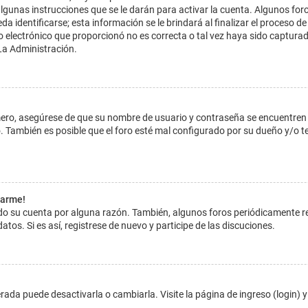
lgunas instrucciones que se le darán para activar la cuenta. Algunos for
dentificarse; esta información se le brindará al finalizar el proceso de reg
o electrónico que proporcionó no es correcta o tal vez haya sido capturada
La Administración.
imero, asegúrese de que su nombre de usuario y contraseña se encuentren
 También es posible que el foro esté mal configurado por su dueño y/o ten
tarme!
ado su cuenta por alguna razón. También, algunos foros periódicamente 
atos. Si es así, registrese de nuevo y participe de las discuciones.
ada puede desactivarla o cambiarla. Visite la página de ingreso (login) y