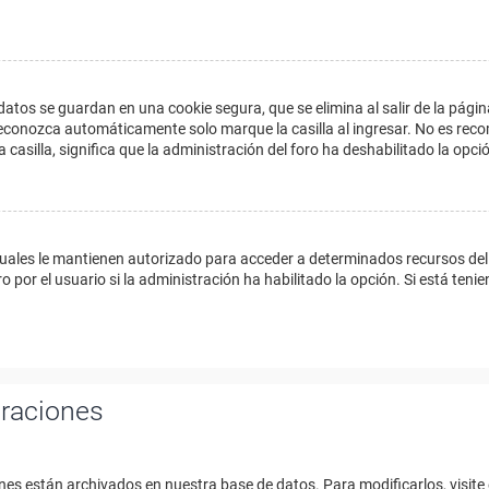
datos se guardan en una cookie segura, que se elimina al salir de la págin
econozca automáticamente solo marque la casilla al ingresar. No es reco
a casilla, significa que la administración del foro ha deshabilitado la opci
cuales le mantienen autorizado para acceder a determinados recursos del 
 por el usuario si la administración ha habilitado la opción. Si está tenie
uraciones
nes están archivados en nuestra base de datos. Para modificarlos, visite 