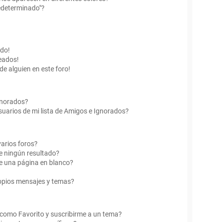
edeterminado"?
ado!
eados!
de alguien en este foro!
Ignorados?
uarios de mi lista de Amigos e Ignorados?
arios foros?
e ningún resultado?
e una página en blanco?
opios mensajes y temas?
r como Favorito y suscribirme a un tema?