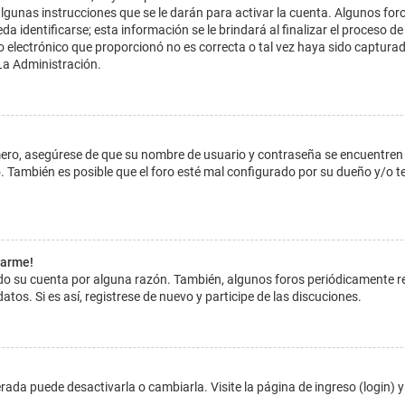
lgunas instrucciones que se le darán para activar la cuenta. Algunos for
dentificarse; esta información se le brindará al finalizar el proceso de reg
o electrónico que proporcionó no es correcta o tal vez haya sido capturada
La Administración.
imero, asegúrese de que su nombre de usuario y contraseña se encuentren
 También es posible que el foro esté mal configurado por su dueño y/o ten
tarme!
ado su cuenta por alguna razón. También, algunos foros periódicamente 
atos. Si es así, registrese de nuevo y participe de las discuciones.
ada puede desactivarla o cambiarla. Visite la página de ingreso (login) y