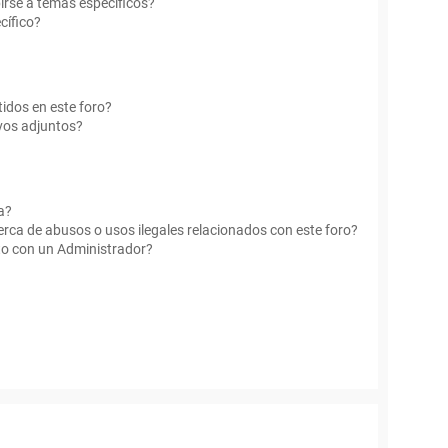
irse a temas específicos?
cífico?
idos en este foro?
vos adjuntos?
a?
rca de abusos o usos ilegales relacionados con este foro?
o con un Administrador?