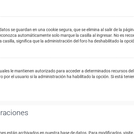
datos se guardan en una cookie segura, que se elimina al salir de la págin
econozca automáticamente solo marque la casilla al ingresar. No es reco
a casilla, significa que la administración del foro ha deshabilitado la opci
cuales le mantienen autorizado para acceder a determinados recursos del 
 por el usuario si la administración ha habilitado la opción. Si está tenie
uraciones
nes están archivados en nuestra base de datos. Para modificarlos, visite 