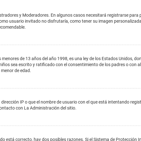
istradores y Moderadores. En algunos casos necesitará registrarse para 
como usuario invitado no disfrutaría, como tener su imagen personalizada
recomendable.
enores de 13 años del año 1998, es una ley de los Estados Unidos, donde s
 niños sea escrito y ratificado con el consentimiento de los padres o con
n menor de edad.
 dirección IP o que el nombre de usuario con el que está intentando regis
ontacto con La Administración del sitio.
do está correcto, hay dos posibles razones. Si el Sistema de Protección In