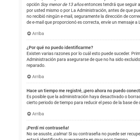
opción
Soy menor de 13 años
entonces tendrá que seguir a
por usted mismo o por La Administración, antes de que pueda i
no recibió ningún e-mail, seguramente la dirección de corre
de e-mail que proporcionó es correcta, envíe un mensaje a 
Arriba
¿Por qué no puedo identificarme?
Existen varias razones por lo cuál esto puede suceder. Pr
Administración para asegurarse de que no ha sido excluido.
reparado.
Arriba
Hace un tiempo me registré, ¡pero ahora no puedo conec
Es posible que la administración haya desactivado o borr
cierto periodo de tiempo para reducir el peso de la base de d
Arriba
¡Perdí mi contraseña!
No se asuste, ¡calma! Si su contraseña no puede ser recuper
estará identificado nuevamente en muy poco tiempo.