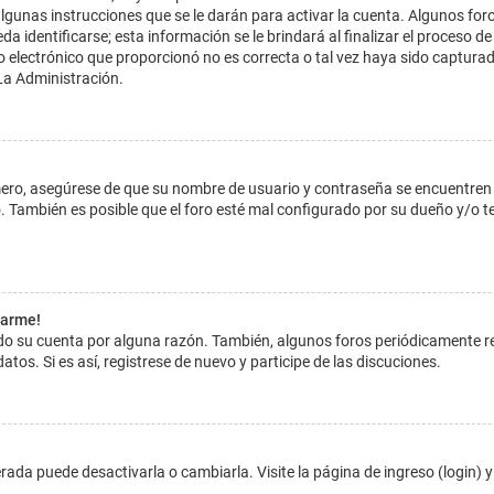
lgunas instrucciones que se le darán para activar la cuenta. Algunos for
dentificarse; esta información se le brindará al finalizar el proceso de reg
o electrónico que proporcionó no es correcta o tal vez haya sido capturada
La Administración.
imero, asegúrese de que su nombre de usuario y contraseña se encuentren
 También es posible que el foro esté mal configurado por su dueño y/o ten
tarme!
ado su cuenta por alguna razón. También, algunos foros periódicamente 
atos. Si es así, registrese de nuevo y participe de las discuciones.
ada puede desactivarla o cambiarla. Visite la página de ingreso (login) y