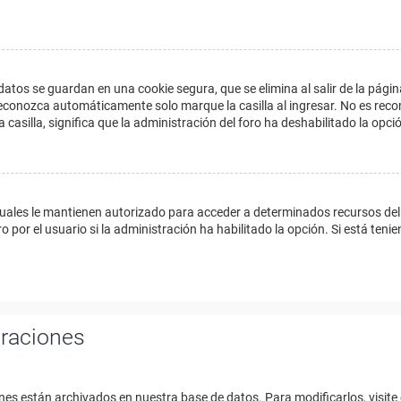
datos se guardan en una cookie segura, que se elimina al salir de la págin
econozca automáticamente solo marque la casilla al ingresar. No es reco
a casilla, significa que la administración del foro ha deshabilitado la opci
cuales le mantienen autorizado para acceder a determinados recursos del 
 por el usuario si la administración ha habilitado la opción. Si está tenie
uraciones
nes están archivados en nuestra base de datos. Para modificarlos, visite 