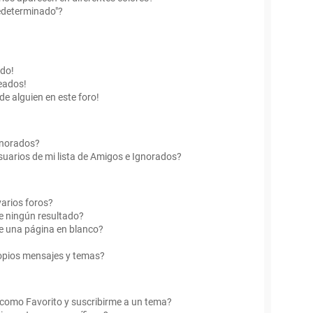
edeterminado"?
ado!
eados!
de alguien en este foro!
Ignorados?
uarios de mi lista de Amigos e Ignorados?
arios foros?
e ningún resultado?
e una página en blanco?
opios mensajes y temas?
r como Favorito y suscribirme a un tema?