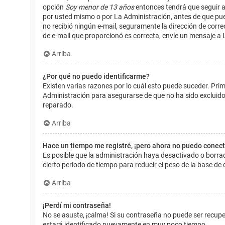
opción
Soy menor de 13 años
entonces tendrá que seguir a
por usted mismo o por La Administración, antes de que pueda i
no recibió ningún e-mail, seguramente la dirección de corre
de e-mail que proporcionó es correcta, envíe un mensaje a 
Arriba
¿Por qué no puedo identificarme?
Existen varias razones por lo cuál esto puede suceder. Pr
Administración para asegurarse de que no ha sido excluido.
reparado.
Arriba
Hace un tiempo me registré, ¡pero ahora no puedo conec
Es posible que la administración haya desactivado o borr
cierto periodo de tiempo para reducir el peso de la base de d
Arriba
¡Perdí mi contraseña!
No se asuste, ¡calma! Si su contraseña no puede ser recuper
estará identificado nuevamente en muy poco tiempo.