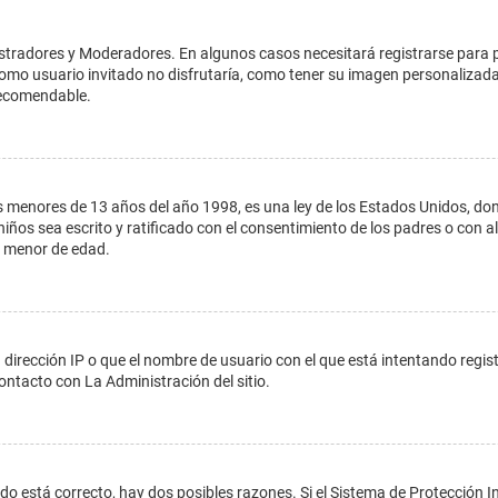
istradores y Moderadores. En algunos casos necesitará registrarse para 
como usuario invitado no disfrutaría, como tener su imagen personalizada
recomendable.
enores de 13 años del año 1998, es una ley de los Estados Unidos, donde s
 niños sea escrito y ratificado con el consentimiento de los padres o con
n menor de edad.
 dirección IP o que el nombre de usuario con el que está intentando regis
ontacto con La Administración del sitio.
do está correcto, hay dos posibles razones. Si el Sistema de Protección In