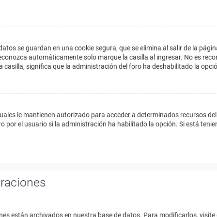
datos se guardan en una cookie segura, que se elimina al salir de la págin
econozca automáticamente solo marque la casilla al ingresar. No es reco
a casilla, significa que la administración del foro ha deshabilitado la opci
cuales le mantienen autorizado para acceder a determinados recursos del 
 por el usuario si la administración ha habilitado la opción. Si está tenie
uraciones
nes están archivados en nuestra base de datos. Para modificarlos, visite 