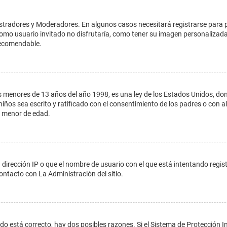
istradores y Moderadores. En algunos casos necesitará registrarse para 
como usuario invitado no disfrutaría, como tener su imagen personalizada
recomendable.
enores de 13 años del año 1998, es una ley de los Estados Unidos, donde s
 niños sea escrito y ratificado con el consentimiento de los padres o con
n menor de edad.
 dirección IP o que el nombre de usuario con el que está intentando regis
ontacto con La Administración del sitio.
do está correcto, hay dos posibles razones. Si el Sistema de Protección In