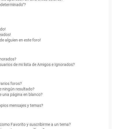
edeterminado"?
ado!
eados!
de alguien en este foro!
Ignorados?
uarios de mi lista de Amigos e Ignorados?
arios foros?
e ningún resultado?
e una página en blanco?
opios mensajes y temas?
r como Favorito y suscribirme a un tema?