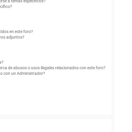
irse a temas específicos?
cífico?
idos en este foro?
vos adjuntos?
a?
rca de abusos o usos ilegales relacionados con este foro?
o con un Administrador?