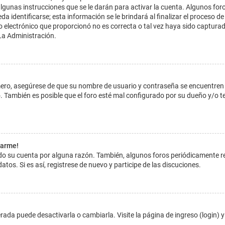
lgunas instrucciones que se le darán para activar la cuenta. Algunos for
dentificarse; esta información se le brindará al finalizar el proceso de reg
o electrónico que proporcionó no es correcta o tal vez haya sido capturada
La Administración.
imero, asegúrese de que su nombre de usuario y contraseña se encuentren
 También es posible que el foro esté mal configurado por su dueño y/o ten
tarme!
ado su cuenta por alguna razón. También, algunos foros periódicamente 
atos. Si es así, registrese de nuevo y participe de las discuciones.
ada puede desactivarla o cambiarla. Visite la página de ingreso (login) y