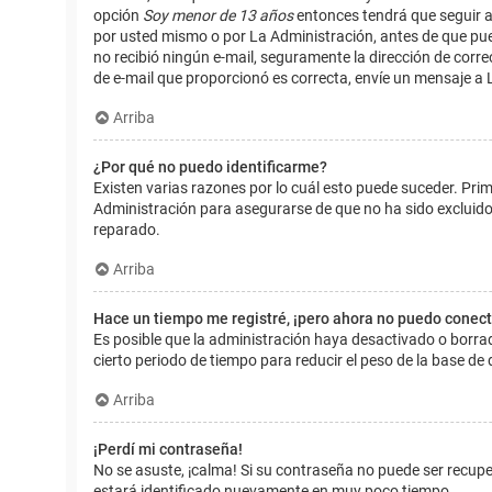
opción
Soy menor de 13 años
entonces tendrá que seguir a
por usted mismo o por La Administración, antes de que pueda i
no recibió ningún e-mail, seguramente la dirección de corre
de e-mail que proporcionó es correcta, envíe un mensaje a 
Arriba
¿Por qué no puedo identificarme?
Existen varias razones por lo cuál esto puede suceder. Pr
Administración para asegurarse de que no ha sido excluido.
reparado.
Arriba
Hace un tiempo me registré, ¡pero ahora no puedo conec
Es posible que la administración haya desactivado o borr
cierto periodo de tiempo para reducir el peso de la base de d
Arriba
¡Perdí mi contraseña!
No se asuste, ¡calma! Si su contraseña no puede ser recuper
estará identificado nuevamente en muy poco tiempo.