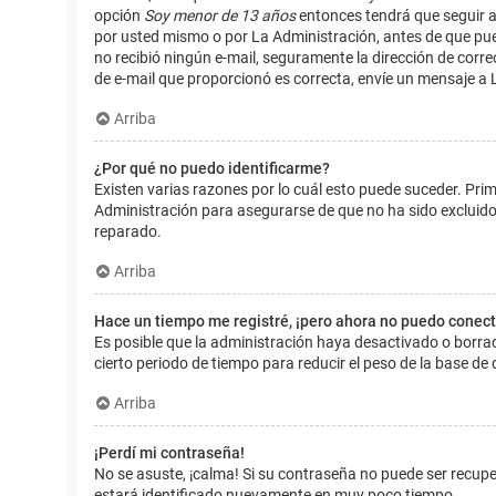
opción
Soy menor de 13 años
entonces tendrá que seguir a
por usted mismo o por La Administración, antes de que pueda i
no recibió ningún e-mail, seguramente la dirección de corre
de e-mail que proporcionó es correcta, envíe un mensaje a 
Arriba
¿Por qué no puedo identificarme?
Existen varias razones por lo cuál esto puede suceder. Pr
Administración para asegurarse de que no ha sido excluido.
reparado.
Arriba
Hace un tiempo me registré, ¡pero ahora no puedo conec
Es posible que la administración haya desactivado o borr
cierto periodo de tiempo para reducir el peso de la base de d
Arriba
¡Perdí mi contraseña!
No se asuste, ¡calma! Si su contraseña no puede ser recuper
estará identificado nuevamente en muy poco tiempo.