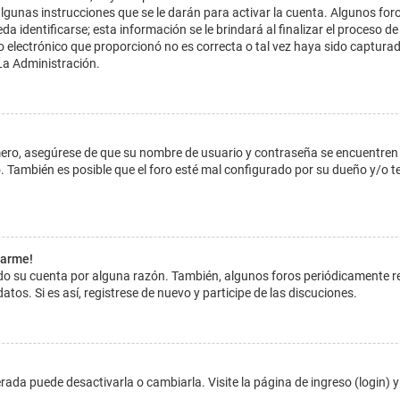
lgunas instrucciones que se le darán para activar la cuenta. Algunos for
dentificarse; esta información se le brindará al finalizar el proceso de reg
o electrónico que proporcionó no es correcta o tal vez haya sido capturada
La Administración.
imero, asegúrese de que su nombre de usuario y contraseña se encuentren
 También es posible que el foro esté mal configurado por su dueño y/o ten
tarme!
ado su cuenta por alguna razón. También, algunos foros periódicamente 
atos. Si es así, registrese de nuevo y participe de las discuciones.
ada puede desactivarla o cambiarla. Visite la página de ingreso (login) y