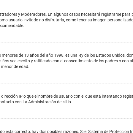
istradores y Moderadores. En algunos casos necesitará registrarse para 
como usuario invitado no disfrutaría, como tener su imagen personalizada
recomendable.
enores de 13 años del año 1998, es una ley de los Estados Unidos, donde s
 niños sea escrito y ratificado con el consentimiento de los padres o con
n menor de edad.
 dirección IP o que el nombre de usuario con el que está intentando regis
ontacto con La Administración del sitio.
do está correcto, hay dos posibles razones. Si el Sistema de Protección In