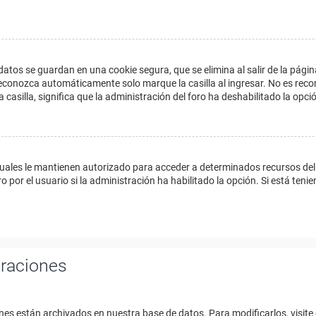
datos se guardan en una cookie segura, que se elimina al salir de la págin
econozca automáticamente solo marque la casilla al ingresar. No es reco
a casilla, significa que la administración del foro ha deshabilitado la opci
cuales le mantienen autorizado para acceder a determinados recursos del 
 por el usuario si la administración ha habilitado la opción. Si está tenie
uraciones
nes están archivados en nuestra base de datos. Para modificarlos, visite 