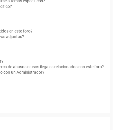
irse a temas específicos?
cífico?
idos en este foro?
vos adjuntos?
a?
rca de abusos o usos ilegales relacionados con este foro?
o con un Administrador?