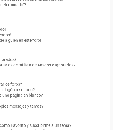
edeterminado"?
ado!
eados!
de alguien en este foro!
Ignorados?
uarios de mi lista de Amigos e Ignorados?
arios foros?
e ningún resultado?
e una página en blanco?
opios mensajes y temas?
r como Favorito y suscribirme a un tema?