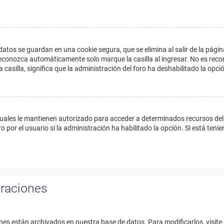
datos se guardan en una cookie segura, que se elimina al salir de la págin
econozca automáticamente solo marque la casilla al ingresar. No es reco
a casilla, significa que la administración del foro ha deshabilitado la opci
cuales le mantienen autorizado para acceder a determinados recursos del 
 por el usuario si la administración ha habilitado la opción. Si está tenie
uraciones
nes están archivados en nuestra base de datos. Para modificarlos, visite 