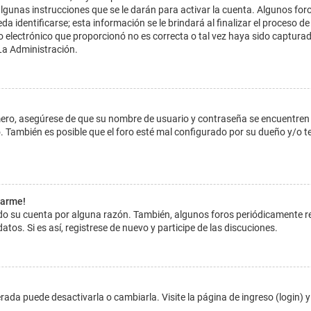
lgunas instrucciones que se le darán para activar la cuenta. Algunos for
dentificarse; esta información se le brindará al finalizar el proceso de reg
o electrónico que proporcionó no es correcta o tal vez haya sido capturada
La Administración.
imero, asegúrese de que su nombre de usuario y contraseña se encuentren
 También es posible que el foro esté mal configurado por su dueño y/o ten
tarme!
ado su cuenta por alguna razón. También, algunos foros periódicamente 
atos. Si es así, registrese de nuevo y participe de las discuciones.
ada puede desactivarla o cambiarla. Visite la página de ingreso (login) y