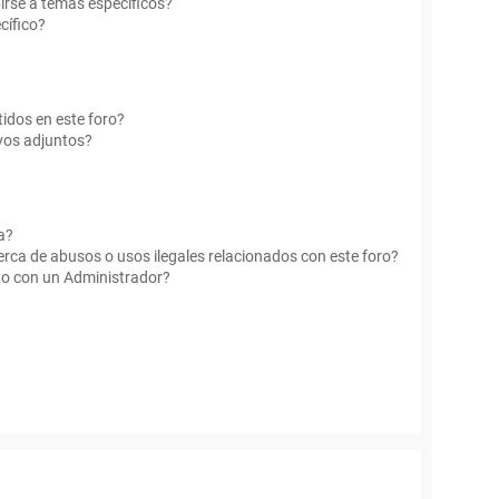
irse a temas específicos?
cífico?
idos en este foro?
vos adjuntos?
a?
rca de abusos o usos ilegales relacionados con este foro?
o con un Administrador?