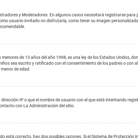
istradores y Moderadores. En algunos casos necesitará registrarse para 
como usuario invitado no disfrutaría, como tener su imagen personalizada
recomendable.
enores de 13 años del año 1998, es una ley de los Estados Unidos, donde s
 niños sea escrito y ratificado con el consentimiento de los padres o con
n menor de edad.
 dirección IP o que el nombre de usuario con el que está intentando regis
ontacto con La Administración del sitio.
do está correcto, hay dos posibles razones. Si el Sistema de Protección In