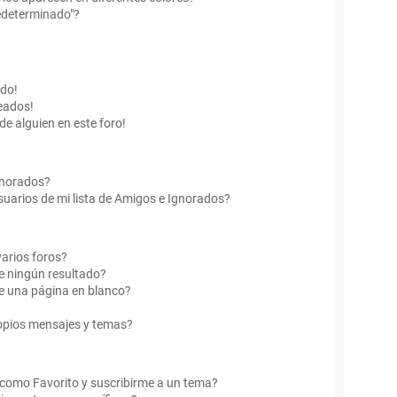
edeterminado"?
ado!
eados!
de alguien en este foro!
Ignorados?
uarios de mi lista de Amigos e Ignorados?
arios foros?
e ningún resultado?
e una página en blanco?
opios mensajes y temas?
r como Favorito y suscribirme a un tema?