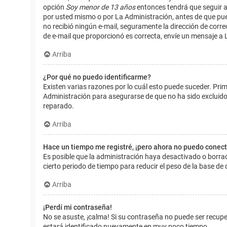
opción
Soy menor de 13 años
entonces tendrá que seguir a
por usted mismo o por La Administración, antes de que pueda i
no recibió ningún e-mail, seguramente la dirección de corre
de e-mail que proporcionó es correcta, envíe un mensaje a 
Arriba
¿Por qué no puedo identificarme?
Existen varias razones por lo cuál esto puede suceder. Pr
Administración para asegurarse de que no ha sido excluido.
reparado.
Arriba
Hace un tiempo me registré, ¡pero ahora no puedo conec
Es posible que la administración haya desactivado o borr
cierto periodo de tiempo para reducir el peso de la base de d
Arriba
¡Perdí mi contraseña!
No se asuste, ¡calma! Si su contraseña no puede ser recuper
estará identificado nuevamente en muy poco tiempo.