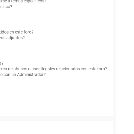
irse a temas específicos?
cífico?
idos en este foro?
vos adjuntos?
a?
rca de abusos o usos ilegales relacionados con este foro?
o con un Administrador?