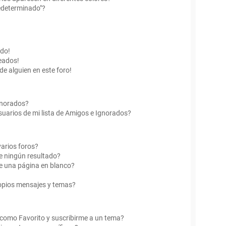
edeterminado"?
ado!
eados!
de alguien en este foro!
Ignorados?
uarios de mi lista de Amigos e Ignorados?
arios foros?
e ningún resultado?
e una página en blanco?
opios mensajes y temas?
r como Favorito y suscribirme a un tema?