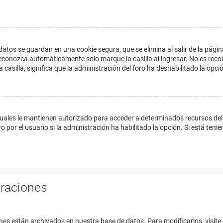
datos se guardan en una cookie segura, que se elimina al salir de la págin
econozca automáticamente solo marque la casilla al ingresar. No es reco
a casilla, significa que la administración del foro ha deshabilitado la opci
cuales le mantienen autorizado para acceder a determinados recursos del 
 por el usuario si la administración ha habilitado la opción. Si está tenie
uraciones
nes están archivados en nuestra base de datos. Para modificarlos, visite 