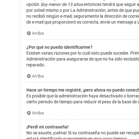
opción
Soy menor de 13 años
entonces tendrá que seguir a
por usted mismo o por La Administración, antes de que pueda i
no recibió ningún e-mail, seguramente la dirección de corre
de e-mail que proporcionó es correcta, envíe un mensaje a 
Arriba
¿Por qué no puedo identificarme?
Existen varias razones por lo cuál esto puede suceder. Pr
Administración para asegurarse de que no ha sido excluido.
reparado.
Arriba
Hace un tiempo me registré, ¡pero ahora no puedo conec
Es posible que la administración haya desactivado o borr
cierto periodo de tiempo para reducir el peso de la base de d
Arriba
¡Perdí mi contraseña!
No se asuste, ¡calma! Si su contraseña no puede ser recuper
estará identificado nuevamente en muy poco tiempo.