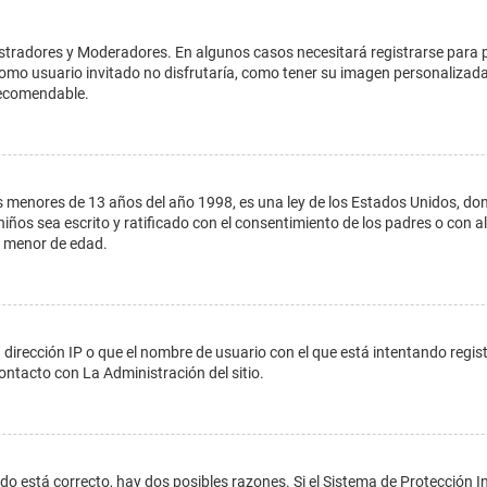
istradores y Moderadores. En algunos casos necesitará registrarse para 
como usuario invitado no disfrutaría, como tener su imagen personalizada
recomendable.
enores de 13 años del año 1998, es una ley de los Estados Unidos, donde s
 niños sea escrito y ratificado con el consentimiento de los padres o con
n menor de edad.
 dirección IP o que el nombre de usuario con el que está intentando regis
ontacto con La Administración del sitio.
do está correcto, hay dos posibles razones. Si el Sistema de Protección In