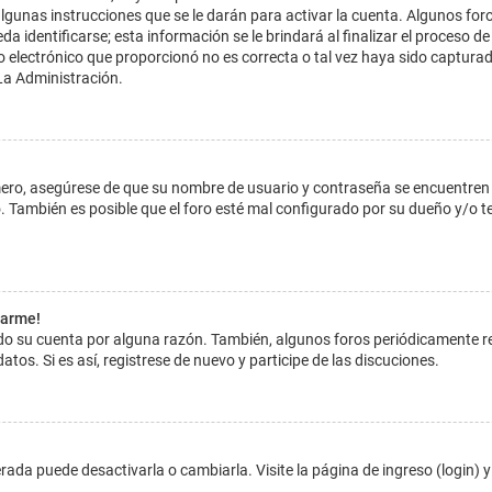
lgunas instrucciones que se le darán para activar la cuenta. Algunos for
dentificarse; esta información se le brindará al finalizar el proceso de reg
o electrónico que proporcionó no es correcta o tal vez haya sido capturada
La Administración.
imero, asegúrese de que su nombre de usuario y contraseña se encuentren
 También es posible que el foro esté mal configurado por su dueño y/o ten
tarme!
ado su cuenta por alguna razón. También, algunos foros periódicamente 
atos. Si es así, registrese de nuevo y participe de las discuciones.
ada puede desactivarla o cambiarla. Visite la página de ingreso (login) y