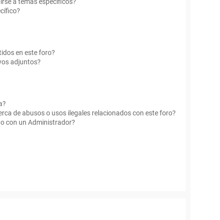
irse a temas específicos?
cífico?
idos en este foro?
vos adjuntos?
a?
rca de abusos o usos ilegales relacionados con este foro?
o con un Administrador?