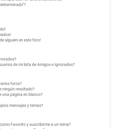
edeterminado"?
ado!
eados!
de alguien en este foro!
Ignorados?
uarios de mi lista de Amigos e Ignorados?
arios foros?
e ningún resultado?
e una página en blanco?
opios mensajes y temas?
r como Favorito y suscribirme a un tema?