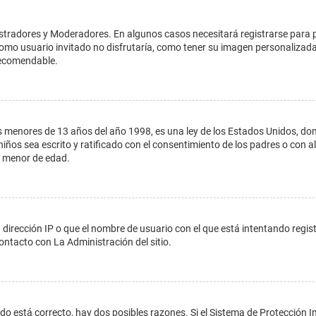
istradores y Moderadores. En algunos casos necesitará registrarse para 
como usuario invitado no disfrutaría, como tener su imagen personalizada
recomendable.
enores de 13 años del año 1998, es una ley de los Estados Unidos, donde s
 niños sea escrito y ratificado con el consentimiento de los padres o con
n menor de edad.
 dirección IP o que el nombre de usuario con el que está intentando regis
ontacto con La Administración del sitio.
do está correcto, hay dos posibles razones. Si el Sistema de Protección In