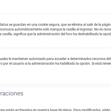
datos se guardan en una cookie segura, que se elimina al salir de la págin
econozca automáticamente solo marque la casilla al ingresar. No es reco
a casilla, significa que la administración del foro ha deshabilitado la opci
cuales le mantienen autorizado para acceder a determinados recursos del 
 por el usuario si la administración ha habilitado la opción. Si está tenie
uraciones
nes están archivados en nuestra base de datos. Para modificarlos, visite 