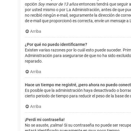
opción
Soy menor de 13 años
entonces tendrá que seguir a
por usted mismo o por La Administración, antes de que pueda i
no recibió ningún e-mail, seguramente la dirección de corre
de e-mail que proporcionó es correcta, envíe un mensaje a 
Arriba
¿Por qué no puedo identificarme?
Existen varias razones por lo cuál esto puede suceder. Pr
Administración para asegurarse de que no ha sido excluido.
reparado.
Arriba
Hace un tiempo me registré, ¡pero ahora no puedo conec
Es posible que la administración haya desactivado o borr
cierto periodo de tiempo para reducir el peso de la base de d
Arriba
¡Perdí mi contraseña!
No se asuste, ¡calma! Si su contraseña no puede ser recuper
estará identificado nuevamente en muy poco tiempo.