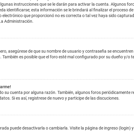
lgunas instrucciones que se le darán para activar la cuenta. Algunos for
dentificarse; esta información se le brindará al finalizar el proceso de reg
o electrónico que proporcionó no es correcta o tal vez haya sido capturada
La Administración.
imero, asegúrese de que su nombre de usuario y contraseña se encuentren
 También es posible que el foro esté mal configurado por su dueño y/o ten
tarme!
ado su cuenta por alguna razón. También, algunos foros periódicamente 
atos. Si es así, registrese de nuevo y participe de las discuciones.
ada puede desactivarla o cambiarla. Visite la página de ingreso (login) y