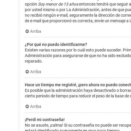
opción
Soy menor de 13 años
entonces tendrá que seguir a
por usted mismo o por La Administración, antes de que pueda i
no recibió ningún e-mail, seguramente la dirección de corre
de e-mail que proporcionó es correcta, envíe un mensaje a 
Arriba
¿Por qué no puedo identificarme?
Existen varias razones por lo cuál esto puede suceder. Pr
Administración para asegurarse de que no ha sido excluido.
reparado.
Arriba
Hace un tiempo me registré, ¡pero ahora no puedo conec
Es posible que la administración haya desactivado o borr
cierto periodo de tiempo para reducir el peso de la base de d
Arriba
¡Perdí mi contraseña!
No se asuste, ¡calma! Si su contraseña no puede ser recuper
estará identificado nuevamente en muy poco tiempo.