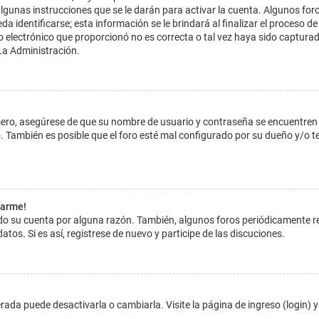
lgunas instrucciones que se le darán para activar la cuenta. Algunos for
dentificarse; esta información se le brindará al finalizar el proceso de reg
o electrónico que proporcionó no es correcta o tal vez haya sido capturada
La Administración.
imero, asegúrese de que su nombre de usuario y contraseña se encuentren
 También es posible que el foro esté mal configurado por su dueño y/o ten
tarme!
ado su cuenta por alguna razón. También, algunos foros periódicamente 
atos. Si es así, registrese de nuevo y participe de las discuciones.
ada puede desactivarla o cambiarla. Visite la página de ingreso (login) y