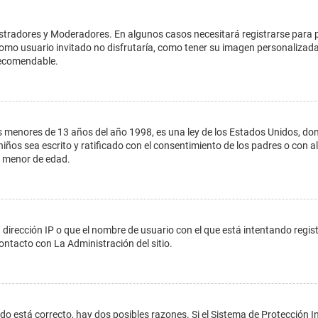
istradores y Moderadores. En algunos casos necesitará registrarse para 
como usuario invitado no disfrutaría, como tener su imagen personalizada
recomendable.
enores de 13 años del año 1998, es una ley de los Estados Unidos, donde s
 niños sea escrito y ratificado con el consentimiento de los padres o con
n menor de edad.
 dirección IP o que el nombre de usuario con el que está intentando regis
ontacto con La Administración del sitio.
do está correcto, hay dos posibles razones. Si el Sistema de Protección In