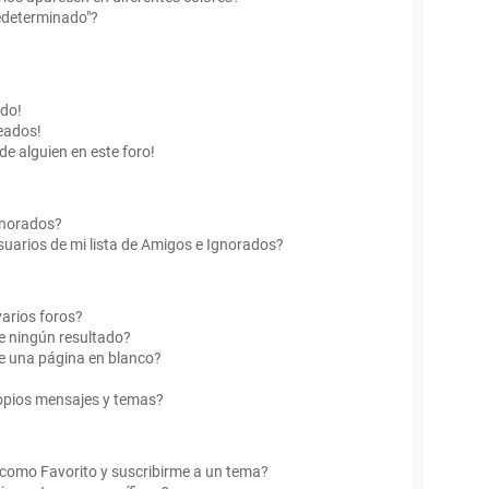
edeterminado"?
ado!
eados!
de alguien en este foro!
Ignorados?
uarios de mi lista de Amigos e Ignorados?
arios foros?
e ningún resultado?
e una página en blanco?
opios mensajes y temas?
r como Favorito y suscribirme a un tema?