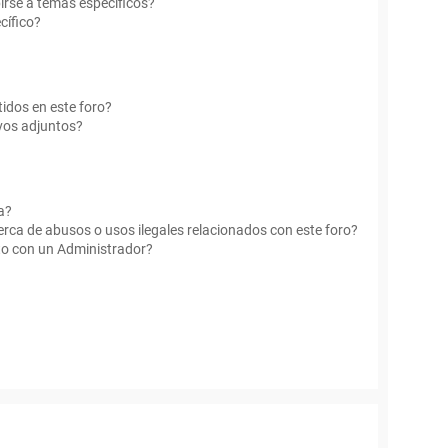
irse a temas específicos?
cífico?
idos en este foro?
vos adjuntos?
a?
rca de abusos o usos ilegales relacionados con este foro?
o con un Administrador?