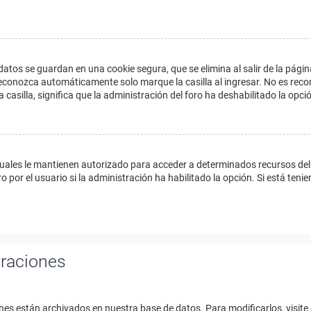
datos se guardan en una cookie segura, que se elimina al salir de la págin
econozca automáticamente solo marque la casilla al ingresar. No es reco
a casilla, significa que la administración del foro ha deshabilitado la opci
cuales le mantienen autorizado para acceder a determinados recursos del 
 por el usuario si la administración ha habilitado la opción. Si está tenie
uraciones
nes están archivados en nuestra base de datos. Para modificarlos, visite 