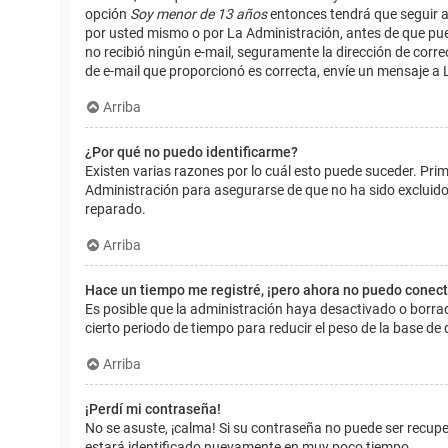
opción
Soy menor de 13 años
entonces tendrá que seguir a
por usted mismo o por La Administración, antes de que pueda i
no recibió ningún e-mail, seguramente la dirección de corre
de e-mail que proporcionó es correcta, envíe un mensaje a 
Arriba
¿Por qué no puedo identificarme?
Existen varias razones por lo cuál esto puede suceder. Pr
Administración para asegurarse de que no ha sido excluido.
reparado.
Arriba
Hace un tiempo me registré, ¡pero ahora no puedo conec
Es posible que la administración haya desactivado o borr
cierto periodo de tiempo para reducir el peso de la base de d
Arriba
¡Perdí mi contraseña!
No se asuste, ¡calma! Si su contraseña no puede ser recuper
estará identificado nuevamente en muy poco tiempo.