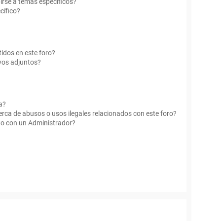
irse a temas específicos?
cífico?
idos en este foro?
vos adjuntos?
a?
rca de abusos o usos ilegales relacionados con este foro?
o con un Administrador?