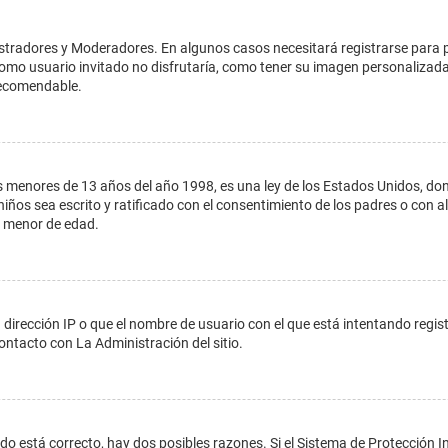
istradores y Moderadores. En algunos casos necesitará registrarse para 
como usuario invitado no disfrutaría, como tener su imagen personalizada
recomendable.
enores de 13 años del año 1998, es una ley de los Estados Unidos, donde s
 niños sea escrito y ratificado con el consentimiento de los padres o con
n menor de edad.
 dirección IP o que el nombre de usuario con el que está intentando regis
ontacto con La Administración del sitio.
do está correcto, hay dos posibles razones. Si el Sistema de Protección In