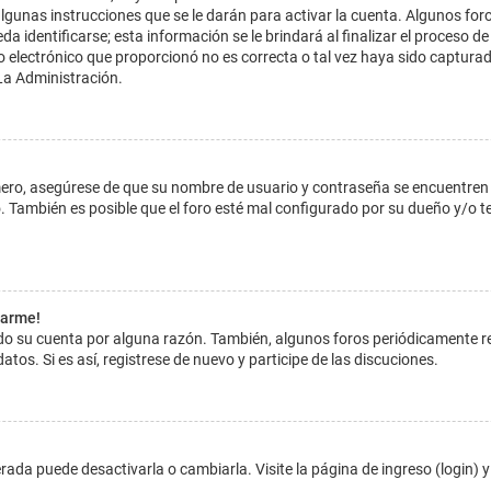
lgunas instrucciones que se le darán para activar la cuenta. Algunos for
dentificarse; esta información se le brindará al finalizar el proceso de reg
o electrónico que proporcionó no es correcta o tal vez haya sido capturada
La Administración.
imero, asegúrese de que su nombre de usuario y contraseña se encuentren
 También es posible que el foro esté mal configurado por su dueño y/o ten
tarme!
ado su cuenta por alguna razón. También, algunos foros periódicamente 
atos. Si es así, registrese de nuevo y participe de las discuciones.
ada puede desactivarla o cambiarla. Visite la página de ingreso (login) y