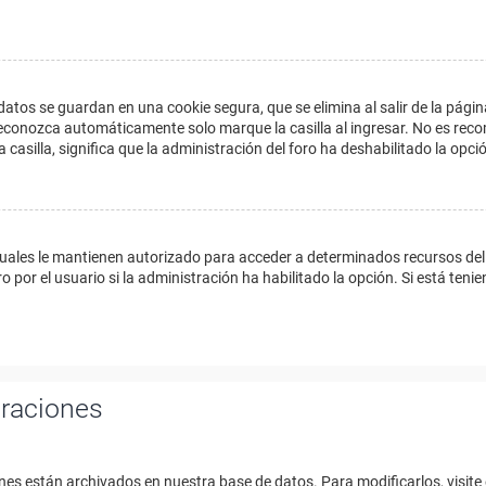
datos se guardan en una cookie segura, que se elimina al salir de la págin
econozca automáticamente solo marque la casilla al ingresar. No es reco
a casilla, significa que la administración del foro ha deshabilitado la opci
cuales le mantienen autorizado para acceder a determinados recursos del 
 por el usuario si la administración ha habilitado la opción. Si está tenie
uraciones
nes están archivados en nuestra base de datos. Para modificarlos, visite 