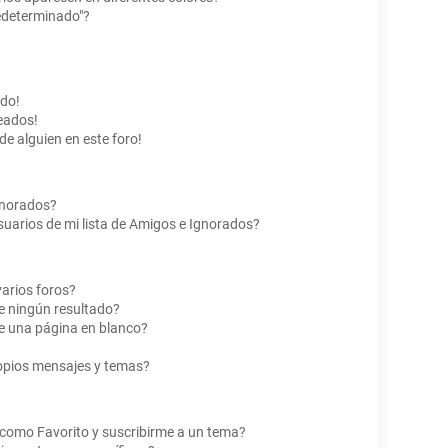
edeterminado"?
ado!
eados!
de alguien en este foro!
Ignorados?
uarios de mi lista de Amigos e Ignorados?
arios foros?
e ningún resultado?
e una página en blanco?
opios mensajes y temas?
r como Favorito y suscribirme a un tema?