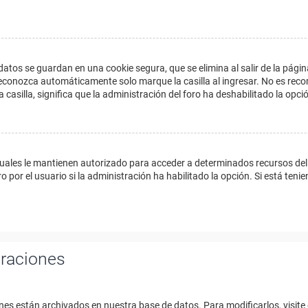
datos se guardan en una cookie segura, que se elimina al salir de la págin
econozca automáticamente solo marque la casilla al ingresar. No es reco
a casilla, significa que la administración del foro ha deshabilitado la opci
cuales le mantienen autorizado para acceder a determinados recursos del 
 por el usuario si la administración ha habilitado la opción. Si está tenie
uraciones
nes están archivados en nuestra base de datos. Para modificarlos, visite 