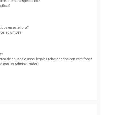
irse a temas específicos?
cífico?
idos en este foro?
vos adjuntos?
a?
rca de abusos o usos ilegales relacionados con este foro?
o con un Administrador?