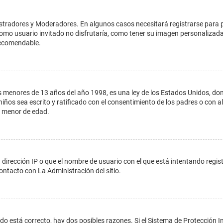
istradores y Moderadores. En algunos casos necesitará registrarse para 
como usuario invitado no disfrutaría, como tener su imagen personalizada
recomendable.
enores de 13 años del año 1998, es una ley de los Estados Unidos, donde s
 niños sea escrito y ratificado con el consentimiento de los padres o con
n menor de edad.
 dirección IP o que el nombre de usuario con el que está intentando regis
ontacto con La Administración del sitio.
do está correcto, hay dos posibles razones. Si el Sistema de Protección In