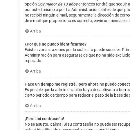
opción
Soy menor de 13 años
entonces tendrá que seguir a
por usted mismo o por La Administración, antes de que pueda i
no recibió ningún e-mail, seguramente la dirección de corre
de e-mail que proporcionó es correcta, envíe un mensaje a 
Arriba
¿Por qué no puedo identificarme?
Existen varias razones por lo cuál esto puede suceder. Pr
Administración para asegurarse de que no ha sido excluido.
reparado.
Arriba
Hace un tiempo me registré, ¡pero ahora no puedo conec
Es posible que la administración haya desactivado o borr
cierto periodo de tiempo para reducir el peso de la base de d
Arriba
¡Perdí mi contraseña!
No se asuste, ¡calma! Si su contraseña no puede ser recuper
estará identificado nuevamente en muy poco tiempo.