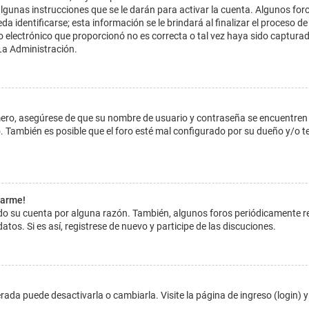
lgunas instrucciones que se le darán para activar la cuenta. Algunos for
dentificarse; esta información se le brindará al finalizar el proceso de reg
o electrónico que proporcionó no es correcta o tal vez haya sido capturada
La Administración.
imero, asegúrese de que su nombre de usuario y contraseña se encuentren
 También es posible que el foro esté mal configurado por su dueño y/o ten
tarme!
ado su cuenta por alguna razón. También, algunos foros periódicamente 
atos. Si es así, registrese de nuevo y participe de las discuciones.
ada puede desactivarla o cambiarla. Visite la página de ingreso (login) y