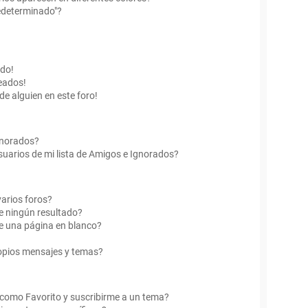
edeterminado"?
ado!
eados!
de alguien en este foro!
Ignorados?
uarios de mi lista de Amigos e Ignorados?
arios foros?
e ningún resultado?
e una página en blanco?
opios mensajes y temas?
r como Favorito y suscribirme a un tema?