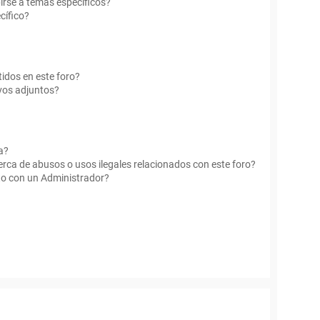
irse a temas específicos?
cífico?
idos en este foro?
vos adjuntos?
a?
rca de abusos o usos ilegales relacionados con este foro?
o con un Administrador?