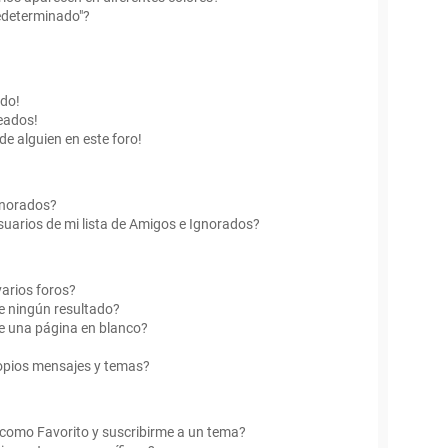
edeterminado"?
ado!
eados!
de alguien en este foro!
Ignorados?
uarios de mi lista de Amigos e Ignorados?
arios foros?
e ningún resultado?
e una página en blanco?
opios mensajes y temas?
r como Favorito y suscribirme a un tema?