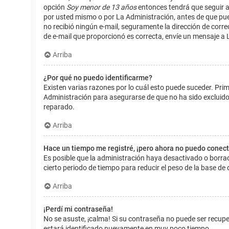
opción
Soy menor de 13 años
entonces tendrá que seguir a
por usted mismo o por La Administración, antes de que pueda i
no recibió ningún e-mail, seguramente la dirección de corre
de e-mail que proporcionó es correcta, envíe un mensaje a 
Arriba
¿Por qué no puedo identificarme?
Existen varias razones por lo cuál esto puede suceder. Pr
Administración para asegurarse de que no ha sido excluido.
reparado.
Arriba
Hace un tiempo me registré, ¡pero ahora no puedo conec
Es posible que la administración haya desactivado o borr
cierto periodo de tiempo para reducir el peso de la base de d
Arriba
¡Perdí mi contraseña!
No se asuste, ¡calma! Si su contraseña no puede ser recuper
estará identificado nuevamente en muy poco tiempo.