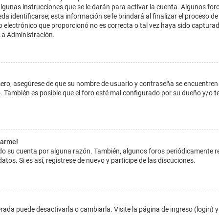
lgunas instrucciones que se le darán para activar la cuenta. Algunos for
dentificarse; esta información se le brindará al finalizar el proceso de reg
o electrónico que proporcionó no es correcta o tal vez haya sido capturada
La Administración.
imero, asegúrese de que su nombre de usuario y contraseña se encuentren
 También es posible que el foro esté mal configurado por su dueño y/o ten
tarme!
ado su cuenta por alguna razón. También, algunos foros periódicamente 
atos. Si es así, registrese de nuevo y participe de las discuciones.
ada puede desactivarla o cambiarla. Visite la página de ingreso (login) y