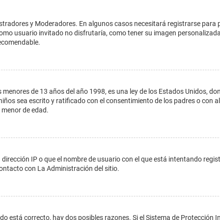
istradores y Moderadores. En algunos casos necesitará registrarse para 
como usuario invitado no disfrutaría, como tener su imagen personalizada
recomendable.
enores de 13 años del año 1998, es una ley de los Estados Unidos, donde s
 niños sea escrito y ratificado con el consentimiento de los padres o con
n menor de edad.
 dirección IP o que el nombre de usuario con el que está intentando regis
ontacto con La Administración del sitio.
do está correcto, hay dos posibles razones. Si el Sistema de Protección In