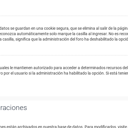
datos se guardan en una cookie segura, que se elimina al salir de la págin
econozca automáticamente solo marque la casilla al ingresar. No es reco
a casilla, significa que la administración del foro ha deshabilitado la opci
cuales le mantienen autorizado para acceder a determinados recursos del 
 por el usuario si la administración ha habilitado la opción. Si está tenie
uraciones
nes están archivados en nuestra base de datos. Para modificarlos, visite 