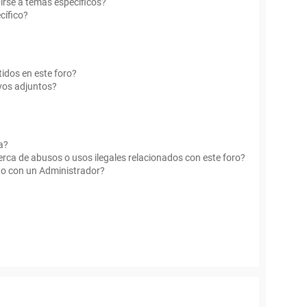
irse a temas específicos?
cífico?
idos en este foro?
vos adjuntos?
a?
rca de abusos o usos ilegales relacionados con este foro?
o con un Administrador?