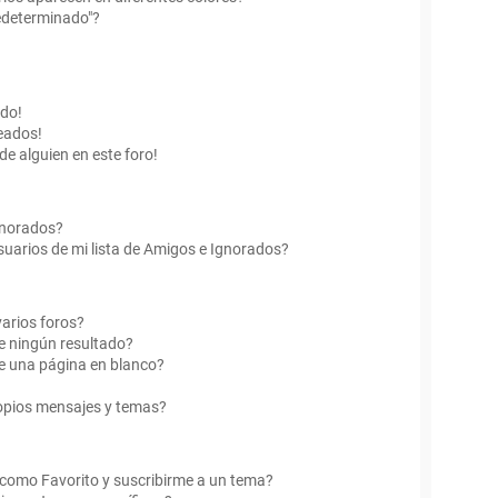
edeterminado"?
ado!
eados!
de alguien en este foro!
Ignorados?
uarios de mi lista de Amigos e Ignorados?
arios foros?
e ningún resultado?
e una página en blanco?
opios mensajes y temas?
r como Favorito y suscribirme a un tema?