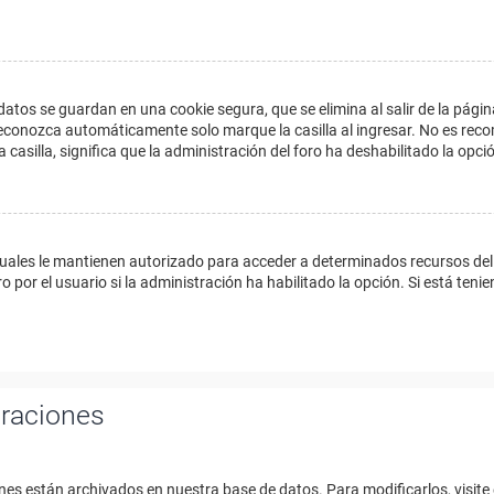
datos se guardan en una cookie segura, que se elimina al salir de la págin
econozca automáticamente solo marque la casilla al ingresar. No es reco
a casilla, significa que la administración del foro ha deshabilitado la opci
cuales le mantienen autorizado para acceder a determinados recursos del 
 por el usuario si la administración ha habilitado la opción. Si está tenie
uraciones
nes están archivados en nuestra base de datos. Para modificarlos, visite 