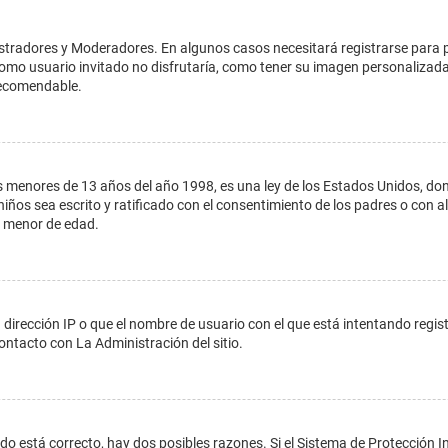
istradores y Moderadores. En algunos casos necesitará registrarse para 
como usuario invitado no disfrutaría, como tener su imagen personalizada
recomendable.
enores de 13 años del año 1998, es una ley de los Estados Unidos, donde s
 niños sea escrito y ratificado con el consentimiento de los padres o con
n menor de edad.
 dirección IP o que el nombre de usuario con el que está intentando regis
ontacto con La Administración del sitio.
do está correcto, hay dos posibles razones. Si el Sistema de Protección In