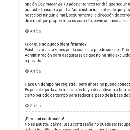
opción
Soy menor de 13 años
entonces tendrá que seguir a
por usted mismo o por La Administración, antes de que pueda i
no recibió ningún e-mail, seguramente la dirección de corre
de e-mail que proporcionó es correcta, envíe un mensaje a 
Arriba
¿Por qué no puedo identificarme?
Existen varias razones por lo cuál esto puede suceder. Pr
Administración para asegurarse de que no ha sido excluido.
reparado.
Arriba
Hace un tiempo me registré, ¡pero ahora no puedo conec
Es posible que la administración haya desactivado o borr
cierto periodo de tiempo para reducir el peso de la base de d
Arriba
¡Perdí mi contraseña!
No se asuste, ¡calma! Si su contraseña no puede ser recuper
estará identificado nuevamente en muy poco tiempo.