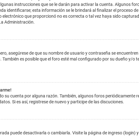
lgunas instrucciones que se le darán para activar la cuenta. Algunos for
dentificarse; esta información se le brindará al finalizar el proceso de reg
o electrónico que proporcionó no es correcta o tal vez haya sido capturada
La Administración.
imero, asegúrese de que su nombre de usuario y contraseña se encuentren
 También es posible que el foro esté mal configurado por su dueño y/o ten
tarme!
ado su cuenta por alguna razón. También, algunos foros periódicamente 
atos. Si es así, registrese de nuevo y participe de las discuciones.
ada puede desactivarla o cambiarla. Visite la página de ingreso (login) y