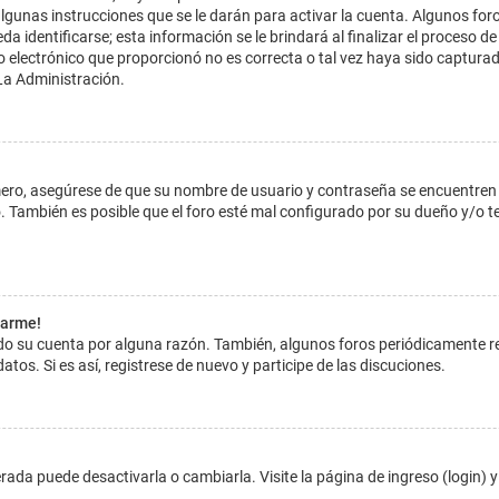
lgunas instrucciones que se le darán para activar la cuenta. Algunos for
dentificarse; esta información se le brindará al finalizar el proceso de reg
o electrónico que proporcionó no es correcta o tal vez haya sido capturada
La Administración.
imero, asegúrese de que su nombre de usuario y contraseña se encuentren
 También es posible que el foro esté mal configurado por su dueño y/o ten
tarme!
ado su cuenta por alguna razón. También, algunos foros periódicamente 
atos. Si es así, registrese de nuevo y participe de las discuciones.
ada puede desactivarla o cambiarla. Visite la página de ingreso (login) y