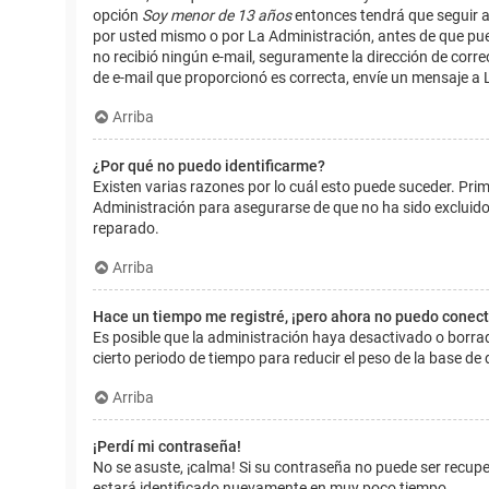
opción
Soy menor de 13 años
entonces tendrá que seguir a
por usted mismo o por La Administración, antes de que pueda i
no recibió ningún e-mail, seguramente la dirección de corre
de e-mail que proporcionó es correcta, envíe un mensaje a 
Arriba
¿Por qué no puedo identificarme?
Existen varias razones por lo cuál esto puede suceder. Pr
Administración para asegurarse de que no ha sido excluido.
reparado.
Arriba
Hace un tiempo me registré, ¡pero ahora no puedo conec
Es posible que la administración haya desactivado o borr
cierto periodo de tiempo para reducir el peso de la base de d
Arriba
¡Perdí mi contraseña!
No se asuste, ¡calma! Si su contraseña no puede ser recuper
estará identificado nuevamente en muy poco tiempo.