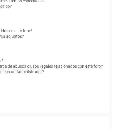
irse a temas específicos?
cífico?
idos en este foro?
vos adjuntos?
a?
rca de abusos o usos ilegales relacionados con este foro?
o con un Administrador?