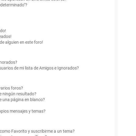
edeterminado"?
ado!
eados!
de alguien en este foro!
Ignorados?
uarios de mi lista de Amigos e Ignorados?
arios foros?
e ningún resultado?
e una página en blanco?
opios mensajes y temas?
r como Favorito y suscribirme a un tema?