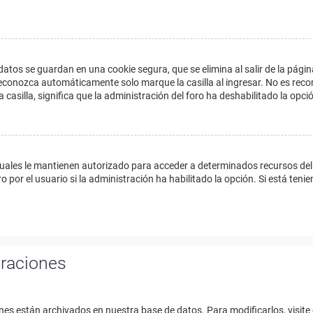
datos se guardan en una cookie segura, que se elimina al salir de la págin
econozca automáticamente solo marque la casilla al ingresar. No es reco
a casilla, significa que la administración del foro ha deshabilitado la opci
cuales le mantienen autorizado para acceder a determinados recursos del 
 por el usuario si la administración ha habilitado la opción. Si está tenie
uraciones
nes están archivados en nuestra base de datos. Para modificarlos, visite 