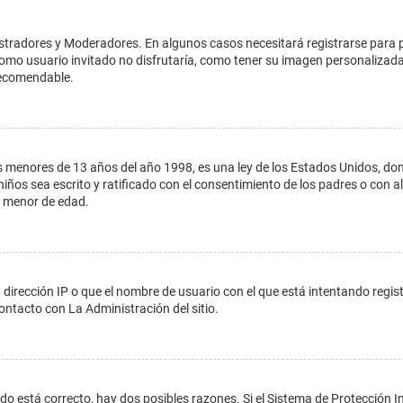
istradores y Moderadores. En algunos casos necesitará registrarse para 
como usuario invitado no disfrutaría, como tener su imagen personalizada
recomendable.
enores de 13 años del año 1998, es una ley de los Estados Unidos, donde s
 niños sea escrito y ratificado con el consentimiento de los padres o con
n menor de edad.
 dirección IP o que el nombre de usuario con el que está intentando regis
ontacto con La Administración del sitio.
do está correcto, hay dos posibles razones. Si el Sistema de Protección In