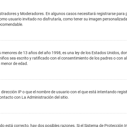
istradores y Moderadores. En algunos casos necesitará registrarse para 
como usuario invitado no disfrutaría, como tener su imagen personalizada
recomendable.
enores de 13 años del año 1998, es una ley de los Estados Unidos, donde s
 niños sea escrito y ratificado con el consentimiento de los padres o con
n menor de edad.
 dirección IP o que el nombre de usuario con el que está intentando regis
ontacto con La Administración del sitio.
do está correcto, hay dos posibles razones. Si el Sistema de Protección In