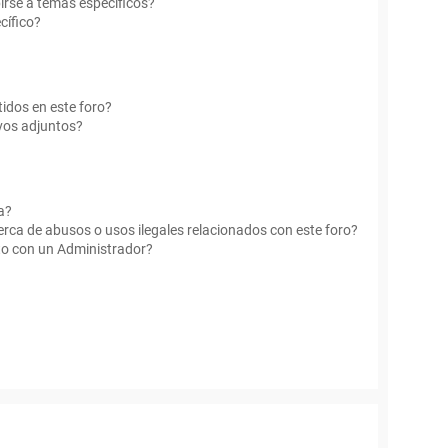
irse a temas específicos?
cífico?
idos en este foro?
vos adjuntos?
a?
rca de abusos o usos ilegales relacionados con este foro?
o con un Administrador?