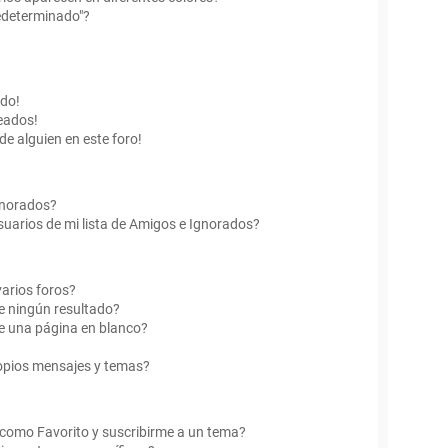
edeterminado"?
ado!
eados!
de alguien en este foro!
Ignorados?
uarios de mi lista de Amigos e Ignorados?
arios foros?
e ningún resultado?
e una página en blanco?
opios mensajes y temas?
r como Favorito y suscribirme a un tema?