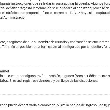
lgunas instrucciones que se le darán para activar la cuenta. Algunos for
dentificarse; esta información se le brindará al finalizar el proceso de reg
o electrónico que proporcionó no es correcta o tal vez haya sido capturada
La Administración.
imero, asegúrese de que su nombre de usuario y contraseña se encuentren
 También es posible que el foro esté mal configurado por su dueño y/o ten
tarme!
ado su cuenta por alguna razón. También, algunos foros periódicamente 
atos. Si es así, registrese de nuevo y participe de las discuciones.
ada puede desactivarla o cambiarla. Visite la página de ingreso (login) y