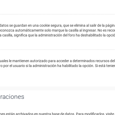
datos se guardan en una cookie segura, que se elimina al salir de la págin
econozca automáticamente solo marque la casilla al ingresar. No es reco
a casilla, significa que la administración del foro ha deshabilitado la opci
cuales le mantienen autorizado para acceder a determinados recursos del 
 por el usuario si la administración ha habilitado la opción. Si está tenie
uraciones
nes están archivados en nuestra base de datos. Para modificarlos, visite 