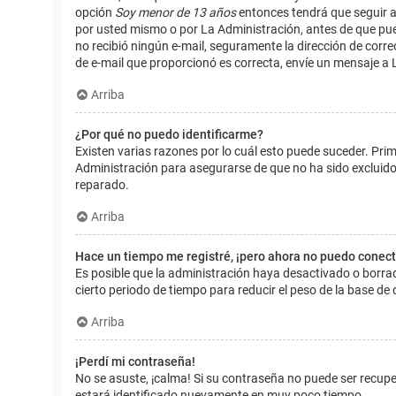
opción
Soy menor de 13 años
entonces tendrá que seguir a
por usted mismo o por La Administración, antes de que pueda i
no recibió ningún e-mail, seguramente la dirección de corre
de e-mail que proporcionó es correcta, envíe un mensaje a 
Arriba
¿Por qué no puedo identificarme?
Existen varias razones por lo cuál esto puede suceder. Pr
Administración para asegurarse de que no ha sido excluido.
reparado.
Arriba
Hace un tiempo me registré, ¡pero ahora no puedo conec
Es posible que la administración haya desactivado o borr
cierto periodo de tiempo para reducir el peso de la base de d
Arriba
¡Perdí mi contraseña!
No se asuste, ¡calma! Si su contraseña no puede ser recuper
estará identificado nuevamente en muy poco tiempo.