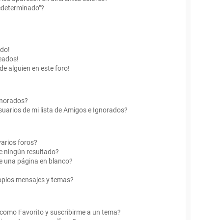
edeterminado"?
ado!
eados!
de alguien en este foro!
Ignorados?
uarios de mi lista de Amigos e Ignorados?
arios foros?
e ningún resultado?
e una página en blanco?
opios mensajes y temas?
r como Favorito y suscribirme a un tema?