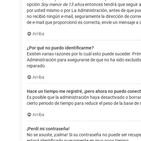
opción
Soy menor de 13 años
entonces tendrá que seguir a
por usted mismo o por La Administración, antes de que pueda i
no recibió ningún e-mail, seguramente la dirección de corre
de e-mail que proporcionó es correcta, envíe un mensaje a 
Arriba
¿Por qué no puedo identificarme?
Existen varias razones por lo cuál esto puede suceder. Pr
Administración para asegurarse de que no ha sido excluido.
reparado.
Arriba
Hace un tiempo me registré, ¡pero ahora no puedo conec
Es posible que la administración haya desactivado o borr
cierto periodo de tiempo para reducir el peso de la base de d
Arriba
¡Perdí mi contraseña!
No se asuste, ¡calma! Si su contraseña no puede ser recuper
estará identificado nuevamente en muy poco tiempo.