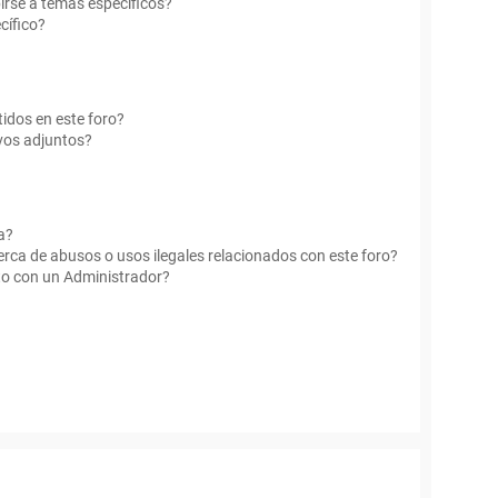
irse a temas específicos?
cífico?
idos en este foro?
vos adjuntos?
a?
rca de abusos o usos ilegales relacionados con este foro?
o con un Administrador?