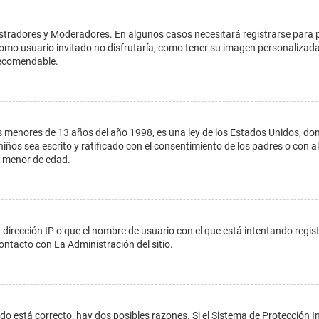
istradores y Moderadores. En algunos casos necesitará registrarse para 
como usuario invitado no disfrutaría, como tener su imagen personalizada
recomendable.
enores de 13 años del año 1998, es una ley de los Estados Unidos, donde s
 niños sea escrito y ratificado con el consentimiento de los padres o con
n menor de edad.
 dirección IP o que el nombre de usuario con el que está intentando regis
ontacto con La Administración del sitio.
do está correcto, hay dos posibles razones. Si el Sistema de Protección In