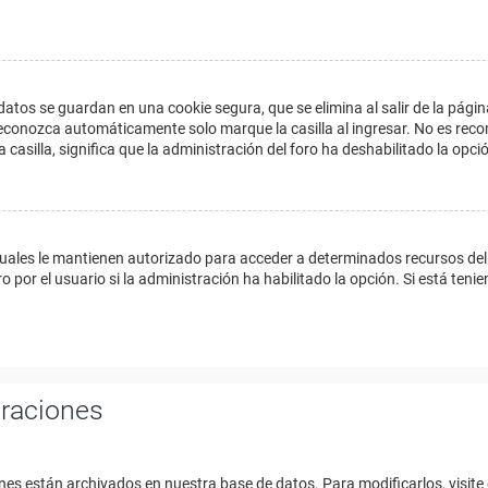
datos se guardan en una cookie segura, que se elimina al salir de la págin
econozca automáticamente solo marque la casilla al ingresar. No es reco
a casilla, significa que la administración del foro ha deshabilitado la opci
cuales le mantienen autorizado para acceder a determinados recursos del 
 por el usuario si la administración ha habilitado la opción. Si está tenie
uraciones
nes están archivados en nuestra base de datos. Para modificarlos, visite 