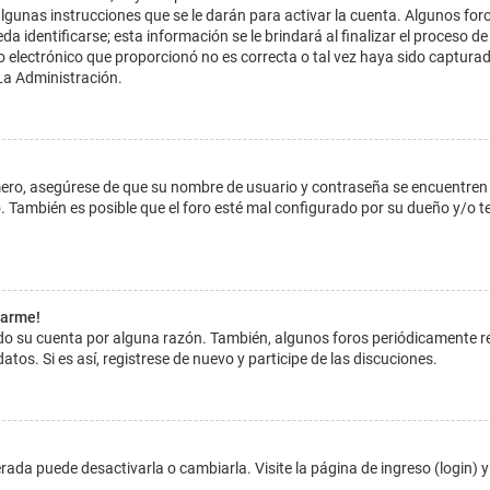
lgunas instrucciones que se le darán para activar la cuenta. Algunos for
dentificarse; esta información se le brindará al finalizar el proceso de reg
o electrónico que proporcionó no es correcta o tal vez haya sido capturada
La Administración.
imero, asegúrese de que su nombre de usuario y contraseña se encuentren
 También es posible que el foro esté mal configurado por su dueño y/o ten
tarme!
ado su cuenta por alguna razón. También, algunos foros periódicamente 
atos. Si es así, registrese de nuevo y participe de las discuciones.
ada puede desactivarla o cambiarla. Visite la página de ingreso (login) y