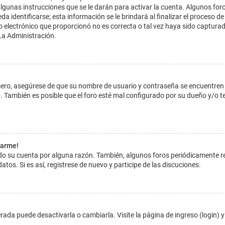
lgunas instrucciones que se le darán para activar la cuenta. Algunos for
dentificarse; esta información se le brindará al finalizar el proceso de reg
o electrónico que proporcionó no es correcta o tal vez haya sido capturada
La Administración.
imero, asegúrese de que su nombre de usuario y contraseña se encuentren
 También es posible que el foro esté mal configurado por su dueño y/o ten
tarme!
ado su cuenta por alguna razón. También, algunos foros periódicamente 
atos. Si es así, registrese de nuevo y participe de las discuciones.
ada puede desactivarla o cambiarla. Visite la página de ingreso (login) y