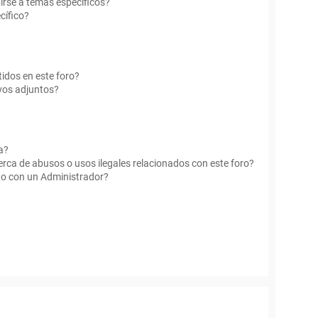
irse a temas específicos?
cífico?
idos en este foro?
vos adjuntos?
a?
rca de abusos o usos ilegales relacionados con este foro?
o con un Administrador?