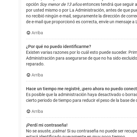
opción
Soy menor de 13 años
entonces tendrá que seguir a
por usted mismo o por La Administración, antes de que pueda i
no recibió ningún e-mail, seguramente la dirección de corre
de e-mail que proporcionó es correcta, envíe un mensaje a 
Arriba
¿Por qué no puedo identificarme?
Existen varias razones por lo cuál esto puede suceder. Pr
Administración para asegurarse de que no ha sido excluido.
reparado.
Arriba
Hace un tiempo me registré, ¡pero ahora no puedo conec
Es posible que la administración haya desactivado o borr
cierto periodo de tiempo para reducir el peso de la base de d
Arriba
¡Perdí mi contraseña!
No se asuste, ¡calma! Si su contraseña no puede ser recuper
estará identificado nuevamente en muy poco tiempo.