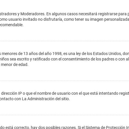
istradores y Moderadores. En algunos casos necesitará registrarse para 
como usuario invitado no disfrutaría, como tener su imagen personalizada
recomendable.
enores de 13 años del año 1998, es una ley de los Estados Unidos, donde s
 niños sea escrito y ratificado con el consentimiento de los padres o con
n menor de edad.
 dirección IP o que el nombre de usuario con el que está intentando regis
ontacto con La Administración del sitio.
do está correcto, hay dos posibles razones. Si el Sistema de Protección In