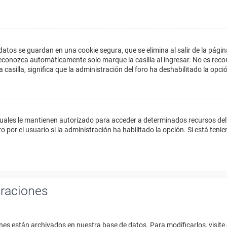
datos se guardan en una cookie segura, que se elimina al salir de la págin
econozca automáticamente solo marque la casilla al ingresar. No es reco
a casilla, significa que la administración del foro ha deshabilitado la opci
cuales le mantienen autorizado para acceder a determinados recursos del 
 por el usuario si la administración ha habilitado la opción. Si está tenie
uraciones
nes están archivados en nuestra base de datos. Para modificarlos, visite 