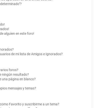
edeterminado"?
ado!
eados!
de alguien en este foro!
Ignorados?
uarios de mi lista de Amigos e Ignorados?
arios foros?
e ningún resultado?
e una página en blanco?
opios mensajes y temas?
r como Favorito y suscribirme a un tema?