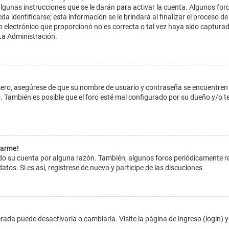
lgunas instrucciones que se le darán para activar la cuenta. Algunos for
dentificarse; esta información se le brindará al finalizar el proceso de reg
o electrónico que proporcionó no es correcta o tal vez haya sido capturada
La Administración.
imero, asegúrese de que su nombre de usuario y contraseña se encuentren
 También es posible que el foro esté mal configurado por su dueño y/o ten
tarme!
ado su cuenta por alguna razón. También, algunos foros periódicamente 
atos. Si es así, registrese de nuevo y participe de las discuciones.
ada puede desactivarla o cambiarla. Visite la página de ingreso (login) y