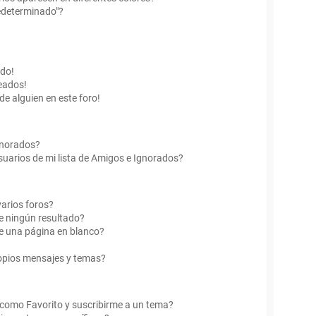
edeterminado"?
ado!
eados!
de alguien en este foro!
Ignorados?
uarios de mi lista de Amigos e Ignorados?
arios foros?
e ningún resultado?
e una página en blanco?
opios mensajes y temas?
r como Favorito y suscribirme a un tema?