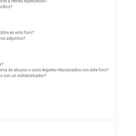
irse a temas específicos?
cífico?
idos en este foro?
vos adjuntos?
a?
rca de abusos o usos ilegales relacionados con este foro?
o con un Administrador?