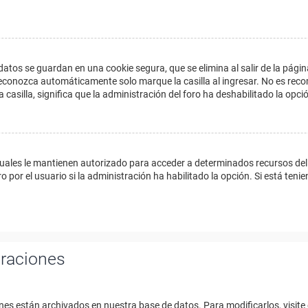
datos se guardan en una cookie segura, que se elimina al salir de la págin
econozca automáticamente solo marque la casilla al ingresar. No es reco
a casilla, significa que la administración del foro ha deshabilitado la opci
cuales le mantienen autorizado para acceder a determinados recursos del 
 por el usuario si la administración ha habilitado la opción. Si está tenie
uraciones
nes están archivados en nuestra base de datos. Para modificarlos, visite 