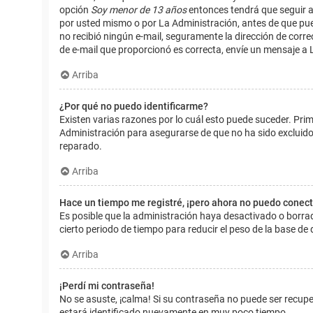
opción
Soy menor de 13 años
entonces tendrá que seguir a
por usted mismo o por La Administración, antes de que pueda i
no recibió ningún e-mail, seguramente la dirección de corre
de e-mail que proporcionó es correcta, envíe un mensaje a 
Arriba
¿Por qué no puedo identificarme?
Existen varias razones por lo cuál esto puede suceder. Pr
Administración para asegurarse de que no ha sido excluido.
reparado.
Arriba
Hace un tiempo me registré, ¡pero ahora no puedo conec
Es posible que la administración haya desactivado o borr
cierto periodo de tiempo para reducir el peso de la base de d
Arriba
¡Perdí mi contraseña!
No se asuste, ¡calma! Si su contraseña no puede ser recuper
estará identificado nuevamente en muy poco tiempo.