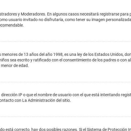
istradores y Moderadores. En algunos casos necesitará registrarse para 
como usuario invitado no disfrutaría, como tener su imagen personalizada
recomendable.
enores de 13 años del año 1998, es una ley de los Estados Unidos, donde s
 niños sea escrito y ratificado con el consentimiento de los padres o con
n menor de edad.
 dirección IP o que el nombre de usuario con el que está intentando regis
ontacto con La Administración del sitio.
do está correcto, hay dos posibles razones. Si el Sistema de Protección In