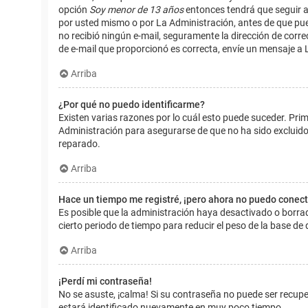
opción
Soy menor de 13 años
entonces tendrá que seguir a
por usted mismo o por La Administración, antes de que pueda i
no recibió ningún e-mail, seguramente la dirección de corre
de e-mail que proporcionó es correcta, envíe un mensaje a 
Arriba
¿Por qué no puedo identificarme?
Existen varias razones por lo cuál esto puede suceder. Pr
Administración para asegurarse de que no ha sido excluido.
reparado.
Arriba
Hace un tiempo me registré, ¡pero ahora no puedo conec
Es posible que la administración haya desactivado o borr
cierto periodo de tiempo para reducir el peso de la base de d
Arriba
¡Perdí mi contraseña!
No se asuste, ¡calma! Si su contraseña no puede ser recuper
estará identificado nuevamente en muy poco tiempo.