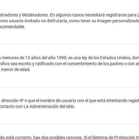
istradores y Moderadores. En algunos casos necesitará registrarse para 
como usuario invitado no disfrutaría, como tener su imagen personalizada
recomendable.
enores de 13 años del año 1998, es una ley de los Estados Unidos, donde s
 niños sea escrito y ratificado con el consentimiento de los padres o con
n menor de edad.
 dirección IP o que el nombre de usuario con el que está intentando regis
ontacto con La Administración del sitio.
do está correcto, hay dos posibles razones. Si el Sistema de Protección In