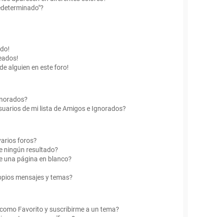
edeterminado"?
ado!
eados!
de alguien en este foro!
Ignorados?
uarios de mi lista de Amigos e Ignorados?
arios foros?
e ningún resultado?
e una página en blanco?
opios mensajes y temas?
r como Favorito y suscribirme a un tema?