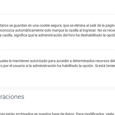
datos se guardan en una cookie segura, que se elimina al salir de la págin
econozca automáticamente solo marque la casilla al ingresar. No es reco
a casilla, significa que la administración del foro ha deshabilitado la opci
cuales le mantienen autorizado para acceder a determinados recursos del 
 por el usuario si la administración ha habilitado la opción. Si está tenie
uraciones
nes están archivados en nuestra base de datos. Para modificarlos, visite 