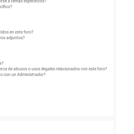
irse a temas específicos?
cífico?
idos en este foro?
vos adjuntos?
a?
rca de abusos o usos ilegales relacionados con este foro?
o con un Administrador?