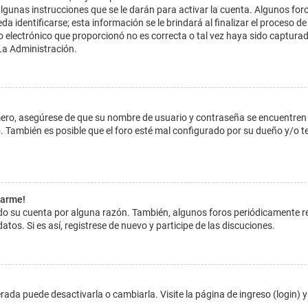
lgunas instrucciones que se le darán para activar la cuenta. Algunos for
dentificarse; esta información se le brindará al finalizar el proceso de reg
o electrónico que proporcionó no es correcta o tal vez haya sido capturada
La Administración.
imero, asegúrese de que su nombre de usuario y contraseña se encuentren
 También es posible que el foro esté mal configurado por su dueño y/o ten
tarme!
ado su cuenta por alguna razón. También, algunos foros periódicamente 
atos. Si es así, registrese de nuevo y participe de las discuciones.
ada puede desactivarla o cambiarla. Visite la página de ingreso (login) y