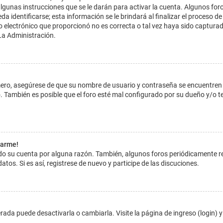
lgunas instrucciones que se le darán para activar la cuenta. Algunos for
dentificarse; esta información se le brindará al finalizar el proceso de reg
o electrónico que proporcionó no es correcta o tal vez haya sido capturada
La Administración.
imero, asegúrese de que su nombre de usuario y contraseña se encuentren
 También es posible que el foro esté mal configurado por su dueño y/o ten
tarme!
ado su cuenta por alguna razón. También, algunos foros periódicamente 
atos. Si es así, registrese de nuevo y participe de las discuciones.
ada puede desactivarla o cambiarla. Visite la página de ingreso (login) y