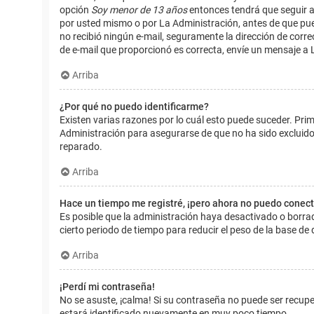
opción
Soy menor de 13 años
entonces tendrá que seguir a
por usted mismo o por La Administración, antes de que pueda i
no recibió ningún e-mail, seguramente la dirección de corre
de e-mail que proporcionó es correcta, envíe un mensaje a 
Arriba
¿Por qué no puedo identificarme?
Existen varias razones por lo cuál esto puede suceder. Pr
Administración para asegurarse de que no ha sido excluido.
reparado.
Arriba
Hace un tiempo me registré, ¡pero ahora no puedo conec
Es posible que la administración haya desactivado o borr
cierto periodo de tiempo para reducir el peso de la base de d
Arriba
¡Perdí mi contraseña!
No se asuste, ¡calma! Si su contraseña no puede ser recuper
estará identificado nuevamente en muy poco tiempo.