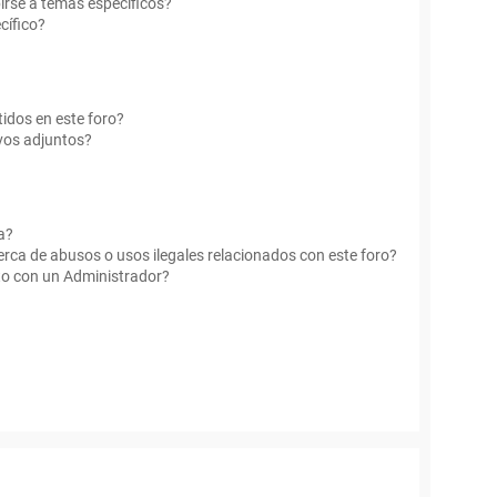
irse a temas específicos?
cífico?
idos en este foro?
vos adjuntos?
a?
rca de abusos o usos ilegales relacionados con este foro?
o con un Administrador?