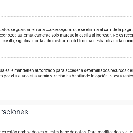
datos se guardan en una cookie segura, que se elimina al salir de la págin
econozca automáticamente solo marque la casilla al ingresar. No es reco
a casilla, significa que la administración del foro ha deshabilitado la opci
cuales le mantienen autorizado para acceder a determinados recursos del 
 por el usuario si la administración ha habilitado la opción. Si está tenie
uraciones
nes están archivados en nuestra base de datos. Para modificarlos, visite 