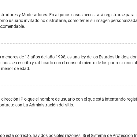
istradores y Moderadores. En algunos casos necesitará registrarse para 
como usuario invitado no disfrutaría, como tener su imagen personalizada
recomendable.
enores de 13 años del año 1998, es una ley de los Estados Unidos, donde s
 niños sea escrito y ratificado con el consentimiento de los padres o con
n menor de edad.
 dirección IP o que el nombre de usuario con el que está intentando regis
ontacto con La Administración del sitio.
do está correcto, hay dos posibles razones. Si el Sistema de Protección In