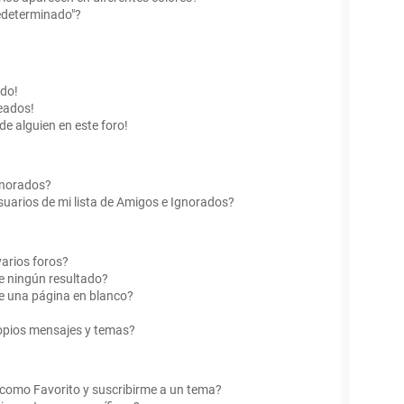
edeterminado"?
ado!
eados!
de alguien en este foro!
Ignorados?
uarios de mi lista de Amigos e Ignorados?
arios foros?
e ningún resultado?
e una página en blanco?
opios mensajes y temas?
r como Favorito y suscribirme a un tema?