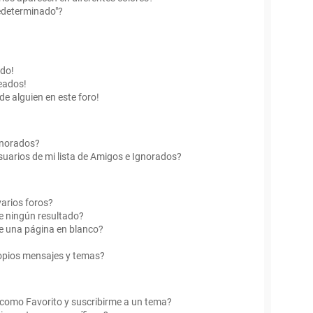
edeterminado"?
ado!
eados!
de alguien en este foro!
Ignorados?
uarios de mi lista de Amigos e Ignorados?
arios foros?
e ningún resultado?
e una página en blanco?
opios mensajes y temas?
r como Favorito y suscribirme a un tema?