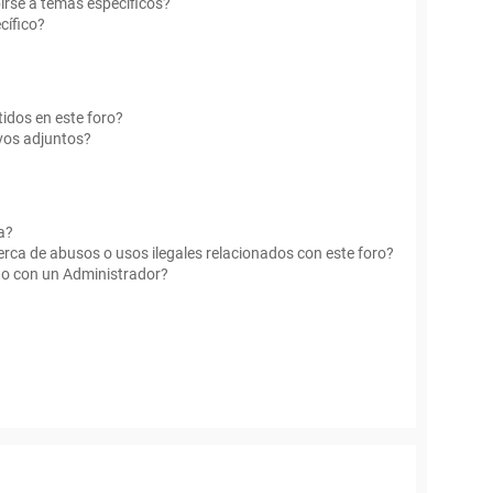
irse a temas específicos?
cífico?
idos en este foro?
vos adjuntos?
a?
rca de abusos o usos ilegales relacionados con este foro?
o con un Administrador?