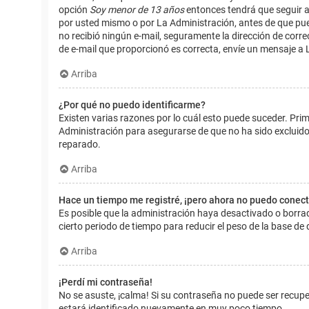
opción
Soy menor de 13 años
entonces tendrá que seguir a
por usted mismo o por La Administración, antes de que pueda i
no recibió ningún e-mail, seguramente la dirección de corre
de e-mail que proporcionó es correcta, envíe un mensaje a 
Arriba
¿Por qué no puedo identificarme?
Existen varias razones por lo cuál esto puede suceder. Pr
Administración para asegurarse de que no ha sido excluido.
reparado.
Arriba
Hace un tiempo me registré, ¡pero ahora no puedo conec
Es posible que la administración haya desactivado o borr
cierto periodo de tiempo para reducir el peso de la base de d
Arriba
¡Perdí mi contraseña!
No se asuste, ¡calma! Si su contraseña no puede ser recuper
estará identificado nuevamente en muy poco tiempo.