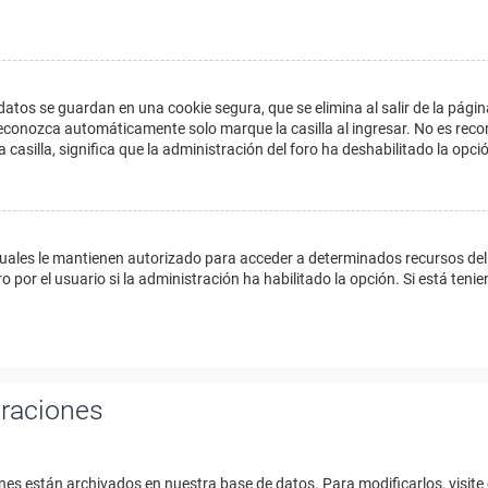
datos se guardan en una cookie segura, que se elimina al salir de la págin
econozca automáticamente solo marque la casilla al ingresar. No es reco
a casilla, significa que la administración del foro ha deshabilitado la opci
cuales le mantienen autorizado para acceder a determinados recursos del 
 por el usuario si la administración ha habilitado la opción. Si está tenie
uraciones
nes están archivados en nuestra base de datos. Para modificarlos, visite 