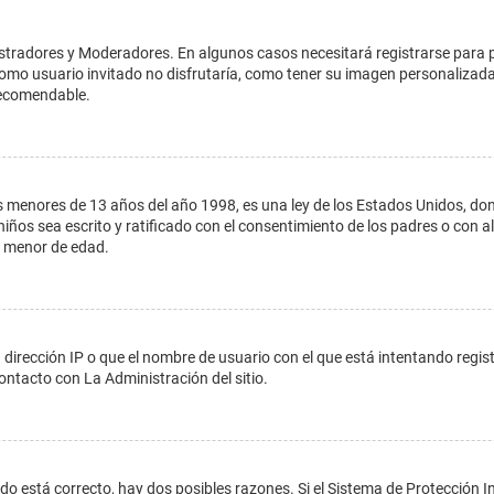
istradores y Moderadores. En algunos casos necesitará registrarse para 
como usuario invitado no disfrutaría, como tener su imagen personalizada
recomendable.
enores de 13 años del año 1998, es una ley de los Estados Unidos, donde s
 niños sea escrito y ratificado con el consentimiento de los padres o con
n menor de edad.
 dirección IP o que el nombre de usuario con el que está intentando regis
ontacto con La Administración del sitio.
do está correcto, hay dos posibles razones. Si el Sistema de Protección In