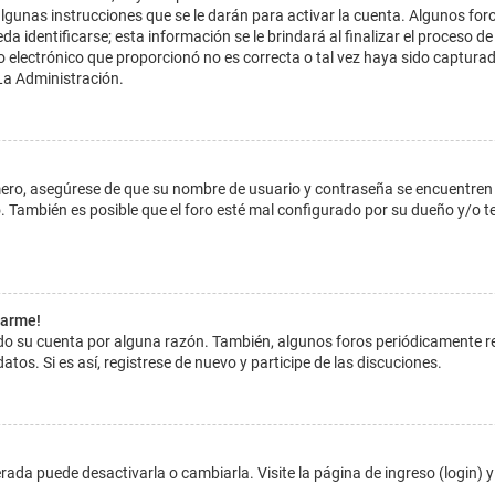
lgunas instrucciones que se le darán para activar la cuenta. Algunos for
dentificarse; esta información se le brindará al finalizar el proceso de reg
o electrónico que proporcionó no es correcta o tal vez haya sido capturada
La Administración.
imero, asegúrese de que su nombre de usuario y contraseña se encuentren
 También es posible que el foro esté mal configurado por su dueño y/o ten
tarme!
ado su cuenta por alguna razón. También, algunos foros periódicamente 
atos. Si es así, registrese de nuevo y participe de las discuciones.
ada puede desactivarla o cambiarla. Visite la página de ingreso (login) y