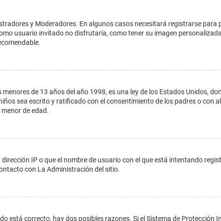
istradores y Moderadores. En algunos casos necesitará registrarse para 
como usuario invitado no disfrutaría, como tener su imagen personalizada
recomendable.
enores de 13 años del año 1998, es una ley de los Estados Unidos, donde s
 niños sea escrito y ratificado con el consentimiento de los padres o con
n menor de edad.
 dirección IP o que el nombre de usuario con el que está intentando regis
ontacto con La Administración del sitio.
do está correcto, hay dos posibles razones. Si el Sistema de Protección In