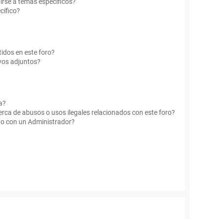
irse a temas específicos?
cífico?
idos en este foro?
vos adjuntos?
a?
rca de abusos o usos ilegales relacionados con este foro?
o con un Administrador?