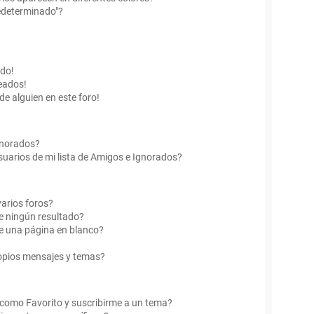
edeterminado"?
ado!
eados!
de alguien en este foro!
Ignorados?
uarios de mi lista de Amigos e Ignorados?
arios foros?
e ningún resultado?
e una página en blanco?
opios mensajes y temas?
r como Favorito y suscribirme a un tema?