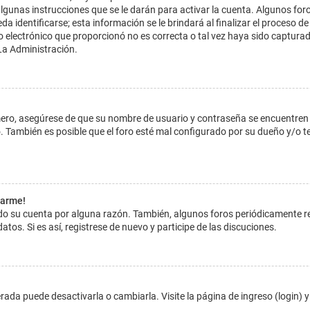
lgunas instrucciones que se le darán para activar la cuenta. Algunos for
dentificarse; esta información se le brindará al finalizar el proceso de reg
o electrónico que proporcionó no es correcta o tal vez haya sido capturada
La Administración.
imero, asegúrese de que su nombre de usuario y contraseña se encuentren
 También es posible que el foro esté mal configurado por su dueño y/o ten
tarme!
ado su cuenta por alguna razón. También, algunos foros periódicamente 
atos. Si es así, registrese de nuevo y participe de las discuciones.
ada puede desactivarla o cambiarla. Visite la página de ingreso (login) y