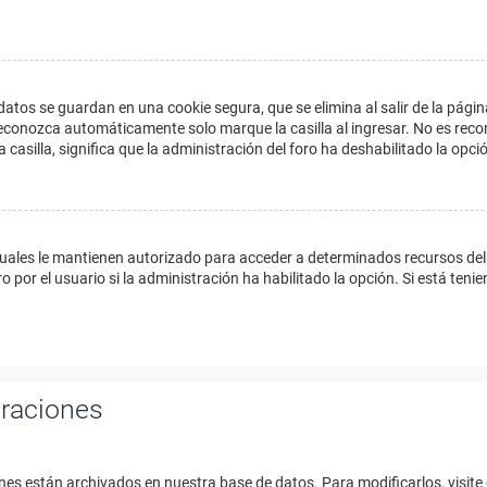
datos se guardan en una cookie segura, que se elimina al salir de la págin
econozca automáticamente solo marque la casilla al ingresar. No es reco
a casilla, significa que la administración del foro ha deshabilitado la opci
cuales le mantienen autorizado para acceder a determinados recursos del 
 por el usuario si la administración ha habilitado la opción. Si está tenie
uraciones
nes están archivados en nuestra base de datos. Para modificarlos, visite 