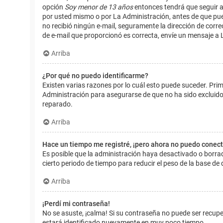
opción
Soy menor de 13 años
entonces tendrá que seguir a
por usted mismo o por La Administración, antes de que pueda i
no recibió ningún e-mail, seguramente la dirección de corre
de e-mail que proporcionó es correcta, envíe un mensaje a 
Arriba
¿Por qué no puedo identificarme?
Existen varias razones por lo cuál esto puede suceder. Pr
Administración para asegurarse de que no ha sido excluido.
reparado.
Arriba
Hace un tiempo me registré, ¡pero ahora no puedo conec
Es posible que la administración haya desactivado o borr
cierto periodo de tiempo para reducir el peso de la base de d
Arriba
¡Perdí mi contraseña!
No se asuste, ¡calma! Si su contraseña no puede ser recuper
estará identificado nuevamente en muy poco tiempo.