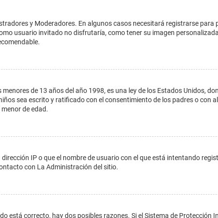
istradores y Moderadores. En algunos casos necesitará registrarse para 
como usuario invitado no disfrutaría, como tener su imagen personalizada
recomendable.
enores de 13 años del año 1998, es una ley de los Estados Unidos, donde s
 niños sea escrito y ratificado con el consentimiento de los padres o con
n menor de edad.
 dirección IP o que el nombre de usuario con el que está intentando regis
ontacto con La Administración del sitio.
do está correcto, hay dos posibles razones. Si el Sistema de Protección In