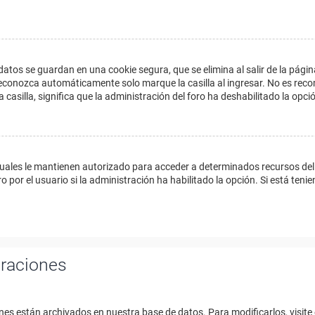
datos se guardan en una cookie segura, que se elimina al salir de la págin
econozca automáticamente solo marque la casilla al ingresar. No es reco
a casilla, significa que la administración del foro ha deshabilitado la opci
cuales le mantienen autorizado para acceder a determinados recursos del 
 por el usuario si la administración ha habilitado la opción. Si está tenie
uraciones
nes están archivados en nuestra base de datos. Para modificarlos, visite 