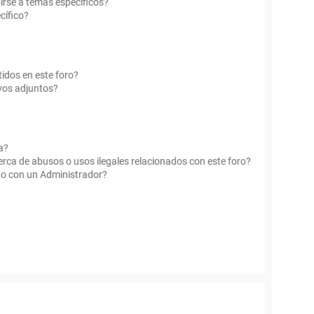
irse a temas específicos?
cífico?
idos en este foro?
vos adjuntos?
a?
rca de abusos o usos ilegales relacionados con este foro?
o con un Administrador?