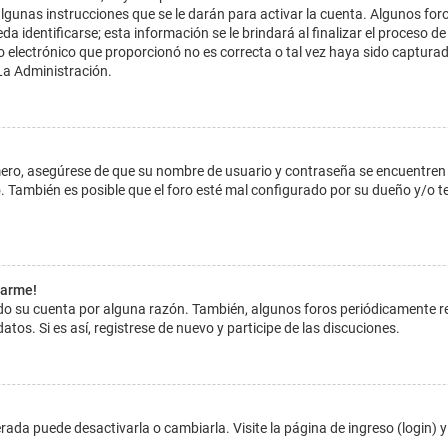
lgunas instrucciones que se le darán para activar la cuenta. Algunos for
dentificarse; esta información se le brindará al finalizar el proceso de reg
o electrónico que proporcionó no es correcta o tal vez haya sido capturada
La Administración.
imero, asegúrese de que su nombre de usuario y contraseña se encuentren
 También es posible que el foro esté mal configurado por su dueño y/o ten
tarme!
ado su cuenta por alguna razón. También, algunos foros periódicamente 
atos. Si es así, registrese de nuevo y participe de las discuciones.
ada puede desactivarla o cambiarla. Visite la página de ingreso (login) y