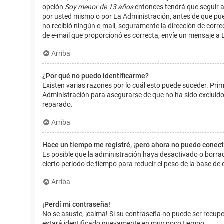
opción
Soy menor de 13 años
entonces tendrá que seguir a
por usted mismo o por La Administración, antes de que pueda i
no recibió ningún e-mail, seguramente la dirección de corre
de e-mail que proporcionó es correcta, envíe un mensaje a 
Arriba
¿Por qué no puedo identificarme?
Existen varias razones por lo cuál esto puede suceder. Pr
Administración para asegurarse de que no ha sido excluido.
reparado.
Arriba
Hace un tiempo me registré, ¡pero ahora no puedo conec
Es posible que la administración haya desactivado o borr
cierto periodo de tiempo para reducir el peso de la base de d
Arriba
¡Perdí mi contraseña!
No se asuste, ¡calma! Si su contraseña no puede ser recuper
estará identificado nuevamente en muy poco tiempo.