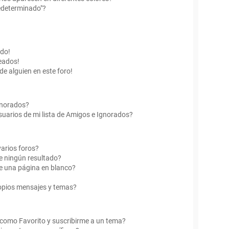
edeterminado"?
ado!
eados!
de alguien en este foro!
Ignorados?
uarios de mi lista de Amigos e Ignorados?
arios foros?
e ningún resultado?
e una página en blanco?
opios mensajes y temas?
r como Favorito y suscribirme a un tema?