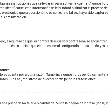
lgunas instrucciones que se le darán para activar la cuenta. Algunos for
dentificarse; esta información se le brindará al finalizar el proceso de reg
o electrónico que proporcionó no es correcta o tal vez haya sido capturada
La Administración.
imero, asegúrese de que su nombre de usuario y contraseña se encuentren
 También es posible que el foro esté mal configurado por su dueño y/o ten
tarme!
ado su cuenta por alguna razón. También, algunos foros periódicamente 
atos. Si es así, registrese de nuevo y participe de las discuciones.
ada puede desactivarla o cambiarla. Visite la página de ingreso (login) y