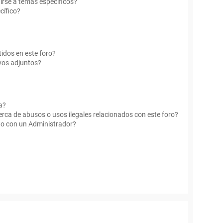
irse a temas específicos?
cífico?
idos en este foro?
vos adjuntos?
a?
rca de abusos o usos ilegales relacionados con este foro?
o con un Administrador?