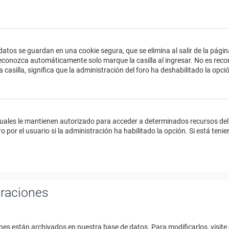
datos se guardan en una cookie segura, que se elimina al salir de la págin
econozca automáticamente solo marque la casilla al ingresar. No es reco
a casilla, significa que la administración del foro ha deshabilitado la opci
cuales le mantienen autorizado para acceder a determinados recursos del 
 por el usuario si la administración ha habilitado la opción. Si está tenie
uraciones
nes están archivados en nuestra base de datos. Para modificarlos, visite 