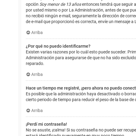
opción
Soy menor de 13 años
entonces tendrá que seguir a
por usted mismo o por La Administración, antes de que pueda i
no recibió ningún e-mail, seguramente la dirección de corre
de e-mail que proporcionó es correcta, envíe un mensaje a 
Arriba
¿Por qué no puedo identificarme?
Existen varias razones por lo cuál esto puede suceder. Pr
Administración para asegurarse de que no ha sido excluido.
reparado.
Arriba
Hace un tiempo me registré, ¡pero ahora no puedo conec
Es posible que la administración haya desactivado o borr
cierto periodo de tiempo para reducir el peso de la base de d
Arriba
¡Perdí mi contraseña!
No se asuste, ¡calma! Si su contraseña no puede ser recuper
estará identificado nuevamente en muy poco tiempo.