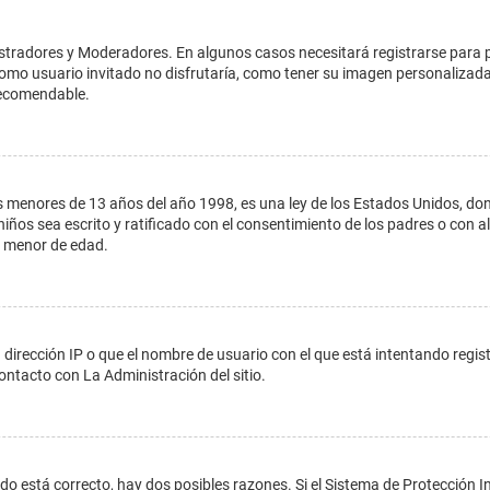
istradores y Moderadores. En algunos casos necesitará registrarse para 
como usuario invitado no disfrutaría, como tener su imagen personalizada
recomendable.
enores de 13 años del año 1998, es una ley de los Estados Unidos, donde s
 niños sea escrito y ratificado con el consentimiento de los padres o con
n menor de edad.
 dirección IP o que el nombre de usuario con el que está intentando regis
ontacto con La Administración del sitio.
do está correcto, hay dos posibles razones. Si el Sistema de Protección In