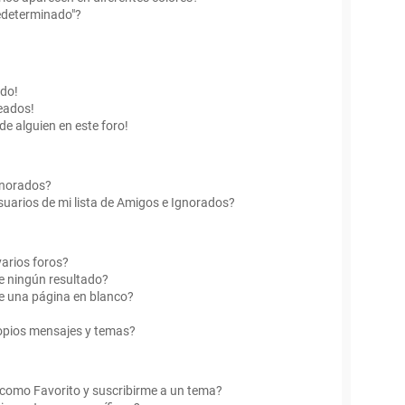
edeterminado"?
ado!
eados!
de alguien en este foro!
Ignorados?
uarios de mi lista de Amigos e Ignorados?
arios foros?
e ningún resultado?
e una página en blanco?
opios mensajes y temas?
r como Favorito y suscribirme a un tema?