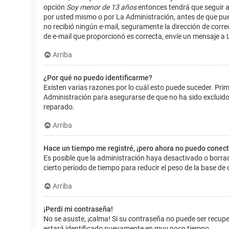
opción
Soy menor de 13 años
entonces tendrá que seguir a
por usted mismo o por La Administración, antes de que pueda i
no recibió ningún e-mail, seguramente la dirección de corre
de e-mail que proporcionó es correcta, envíe un mensaje a 
Arriba
¿Por qué no puedo identificarme?
Existen varias razones por lo cuál esto puede suceder. Pr
Administración para asegurarse de que no ha sido excluido.
reparado.
Arriba
Hace un tiempo me registré, ¡pero ahora no puedo conec
Es posible que la administración haya desactivado o borr
cierto periodo de tiempo para reducir el peso de la base de d
Arriba
¡Perdí mi contraseña!
No se asuste, ¡calma! Si su contraseña no puede ser recuper
estará identificado nuevamente en muy poco tiempo.