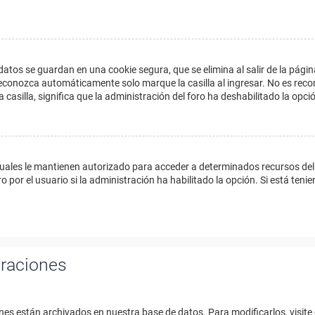
datos se guardan en una cookie segura, que se elimina al salir de la págin
econozca automáticamente solo marque la casilla al ingresar. No es reco
a casilla, significa que la administración del foro ha deshabilitado la opci
cuales le mantienen autorizado para acceder a determinados recursos del 
 por el usuario si la administración ha habilitado la opción. Si está tenie
uraciones
nes están archivados en nuestra base de datos. Para modificarlos, visite 