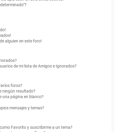
edeterminado"?
ado!
eados!
de alguien en este foro!
Ignorados?
uarios de mi lista de Amigos e Ignorados?
arios foros?
e ningún resultado?
e una página en blanco?
opios mensajes y temas?
r como Favorito y suscribirme a un tema?