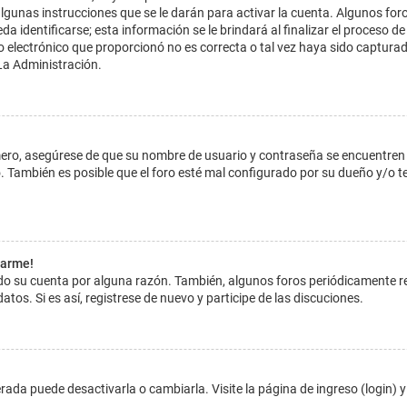
lgunas instrucciones que se le darán para activar la cuenta. Algunos for
dentificarse; esta información se le brindará al finalizar el proceso de reg
o electrónico que proporcionó no es correcta o tal vez haya sido capturada
La Administración.
imero, asegúrese de que su nombre de usuario y contraseña se encuentren
 También es posible que el foro esté mal configurado por su dueño y/o ten
tarme!
ado su cuenta por alguna razón. También, algunos foros periódicamente 
atos. Si es así, registrese de nuevo y participe de las discuciones.
ada puede desactivarla o cambiarla. Visite la página de ingreso (login) y