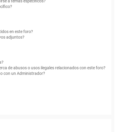
irse a temas específicos?
cífico?
idos en este foro?
vos adjuntos?
a?
rca de abusos o usos ilegales relacionados con este foro?
o con un Administrador?