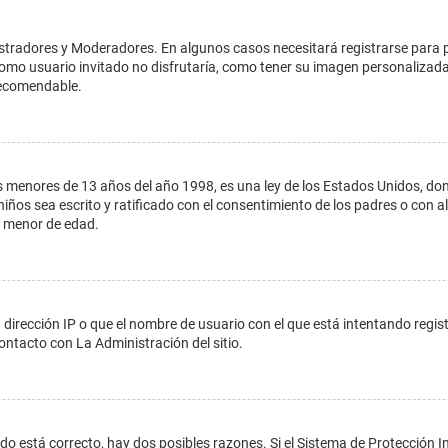
istradores y Moderadores. En algunos casos necesitará registrarse para 
como usuario invitado no disfrutaría, como tener su imagen personalizada
recomendable.
enores de 13 años del año 1998, es una ley de los Estados Unidos, donde s
 niños sea escrito y ratificado con el consentimiento de los padres o con
n menor de edad.
 dirección IP o que el nombre de usuario con el que está intentando regis
ontacto con La Administración del sitio.
do está correcto, hay dos posibles razones. Si el Sistema de Protección In