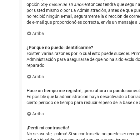
opción
Soy menor de 13 años
entonces tendrá que seguir a
por usted mismo o por La Administración, antes de que pueda i
no recibió ningún e-mail, seguramente la dirección de corre
de e-mail que proporcionó es correcta, envíe un mensaje a 
Arriba
¿Por qué no puedo identificarme?
Existen varias razones por lo cuál esto puede suceder. Pr
Administración para asegurarse de que no ha sido excluido.
reparado.
Arriba
Hace un tiempo me registré, ¡pero ahora no puedo conec
Es posible que la administración haya desactivado o borr
cierto periodo de tiempo para reducir el peso de la base de d
Arriba
¡Perdí mi contraseña!
No se asuste, ¡calma! Si su contraseña no puede ser recuper
estará identificado nuevamente en muy poco tiempo.