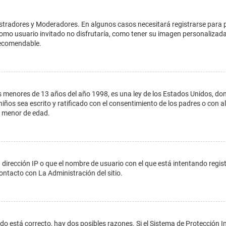
istradores y Moderadores. En algunos casos necesitará registrarse para 
como usuario invitado no disfrutaría, como tener su imagen personalizada
recomendable.
enores de 13 años del año 1998, es una ley de los Estados Unidos, donde s
 niños sea escrito y ratificado con el consentimiento de los padres o con
n menor de edad.
 dirección IP o que el nombre de usuario con el que está intentando regis
ontacto con La Administración del sitio.
do está correcto, hay dos posibles razones. Si el Sistema de Protección In