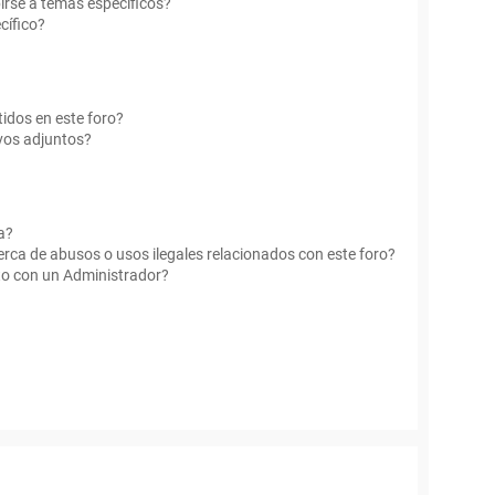
irse a temas específicos?
cífico?
idos en este foro?
vos adjuntos?
a?
rca de abusos o usos ilegales relacionados con este foro?
o con un Administrador?