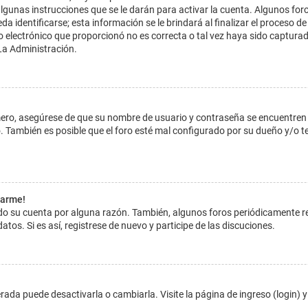
lgunas instrucciones que se le darán para activar la cuenta. Algunos for
dentificarse; esta información se le brindará al finalizar el proceso de reg
o electrónico que proporcionó no es correcta o tal vez haya sido capturada
La Administración.
imero, asegúrese de que su nombre de usuario y contraseña se encuentren
 También es posible que el foro esté mal configurado por su dueño y/o ten
tarme!
ado su cuenta por alguna razón. También, algunos foros periódicamente 
atos. Si es así, registrese de nuevo y participe de las discuciones.
ada puede desactivarla o cambiarla. Visite la página de ingreso (login) y