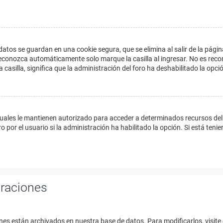
datos se guardan en una cookie segura, que se elimina al salir de la págin
econozca automáticamente solo marque la casilla al ingresar. No es reco
a casilla, significa que la administración del foro ha deshabilitado la opci
cuales le mantienen autorizado para acceder a determinados recursos del 
 por el usuario si la administración ha habilitado la opción. Si está tenie
uraciones
nes están archivados en nuestra base de datos. Para modificarlos, visite 