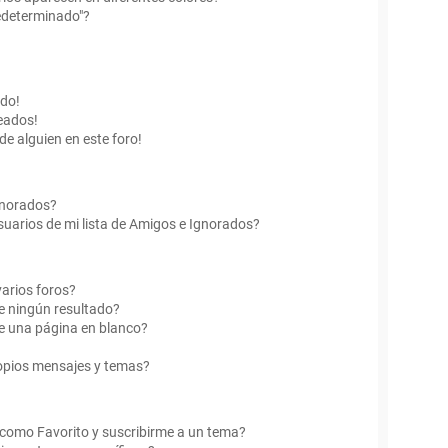
edeterminado"?
ado!
eados!
de alguien en este foro!
Ignorados?
uarios de mi lista de Amigos e Ignorados?
arios foros?
e ningún resultado?
e una página en blanco?
opios mensajes y temas?
r como Favorito y suscribirme a un tema?