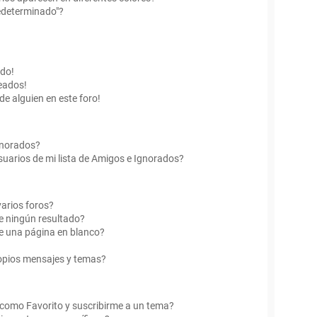
edeterminado"?
ado!
eados!
de alguien en este foro!
Ignorados?
uarios de mi lista de Amigos e Ignorados?
arios foros?
e ningún resultado?
e una página en blanco?
opios mensajes y temas?
r como Favorito y suscribirme a un tema?