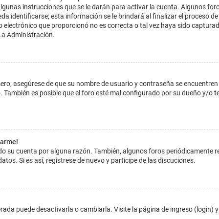
lgunas instrucciones que se le darán para activar la cuenta. Algunos for
dentificarse; esta información se le brindará al finalizar el proceso de reg
o electrónico que proporcionó no es correcta o tal vez haya sido capturada
La Administración.
imero, asegúrese de que su nombre de usuario y contraseña se encuentren
 También es posible que el foro esté mal configurado por su dueño y/o ten
tarme!
ado su cuenta por alguna razón. También, algunos foros periódicamente 
atos. Si es así, registrese de nuevo y participe de las discuciones.
ada puede desactivarla o cambiarla. Visite la página de ingreso (login) y