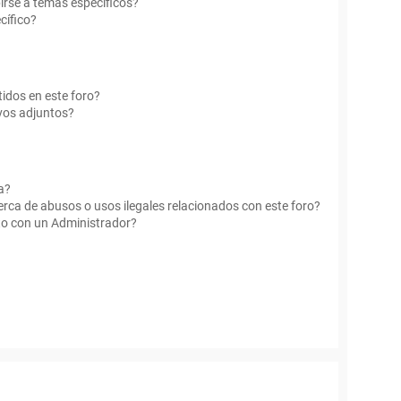
irse a temas específicos?
cífico?
idos en este foro?
vos adjuntos?
a?
rca de abusos o usos ilegales relacionados con este foro?
o con un Administrador?