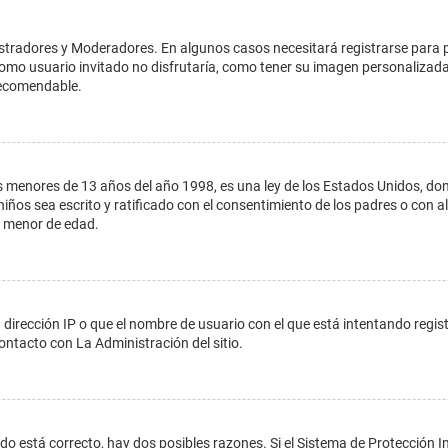
istradores y Moderadores. En algunos casos necesitará registrarse para 
como usuario invitado no disfrutaría, como tener su imagen personalizada
recomendable.
enores de 13 años del año 1998, es una ley de los Estados Unidos, donde s
 niños sea escrito y ratificado con el consentimiento de los padres o con
n menor de edad.
 dirección IP o que el nombre de usuario con el que está intentando regis
ontacto con La Administración del sitio.
do está correcto, hay dos posibles razones. Si el Sistema de Protección In