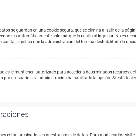
datos se guardan en una cookie segura, que se elimina al salir de la págin
econozca automáticamente solo marque la casilla al ingresar. No es reco
a casilla, significa que la administración del foro ha deshabilitado la opci
cuales le mantienen autorizado para acceder a determinados recursos del 
 por el usuario si la administración ha habilitado la opción. Si está tenie
uraciones
nes están archivados en nuestra base de datos. Para modificarlos, visite 