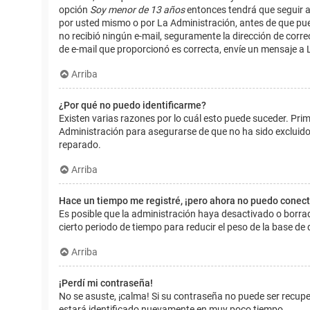
opción
Soy menor de 13 años
entonces tendrá que seguir a
por usted mismo o por La Administración, antes de que pueda i
no recibió ningún e-mail, seguramente la dirección de corre
de e-mail que proporcionó es correcta, envíe un mensaje a 
Arriba
¿Por qué no puedo identificarme?
Existen varias razones por lo cuál esto puede suceder. Pr
Administración para asegurarse de que no ha sido excluido.
reparado.
Arriba
Hace un tiempo me registré, ¡pero ahora no puedo conec
Es posible que la administración haya desactivado o borr
cierto periodo de tiempo para reducir el peso de la base de d
Arriba
¡Perdí mi contraseña!
No se asuste, ¡calma! Si su contraseña no puede ser recuper
estará identificado nuevamente en muy poco tiempo.