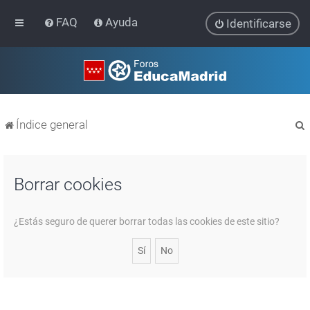
FAQ
Ayuda
Identificarse
Índice general
Borrar cookies
r
¿Estás seguro de querer borrar todas las cookies de este sitio?