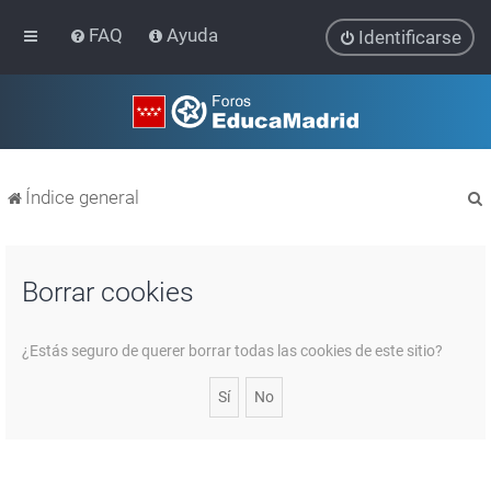
FAQ
Ayuda
Identificarse
Índice general
Borrar cookies
r
¿Estás seguro de querer borrar todas las cookies de este sitio?