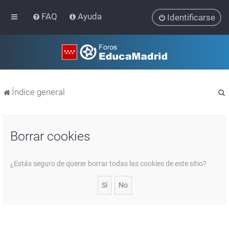
FAQ
Ayuda
Identificarse
Índice general
Borrar cookies
r
¿Estás seguro de querer borrar todas las cookies de este sitio?