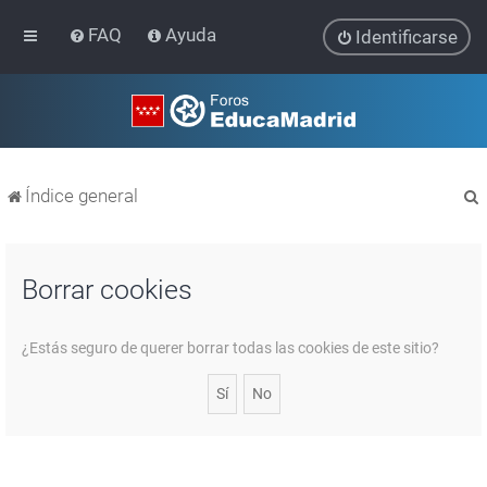
FAQ
Ayuda
Identificarse
Índice general
Borrar cookies
r
¿Estás seguro de querer borrar todas las cookies de este sitio?