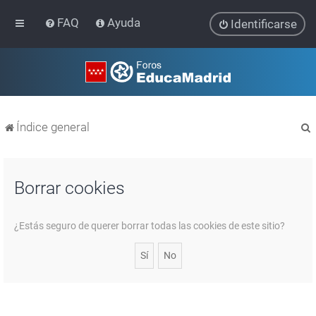
FAQ
Ayuda
Identificarse
Índice general
Borrar cookies
r
¿Estás seguro de querer borrar todas las cookies de este sitio?