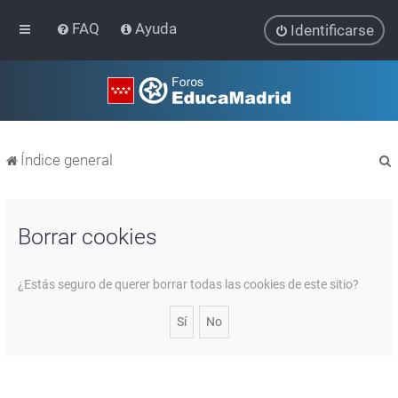
FAQ
Ayuda
Identificarse
Índice general
Borrar cookies
r
¿Estás seguro de querer borrar todas las cookies de este sitio?