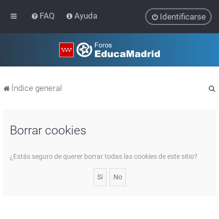
FAQ
Ayuda
Identificarse
Índice general
Borrar cookies
r
¿Estás seguro de querer borrar todas las cookies de este sitio?