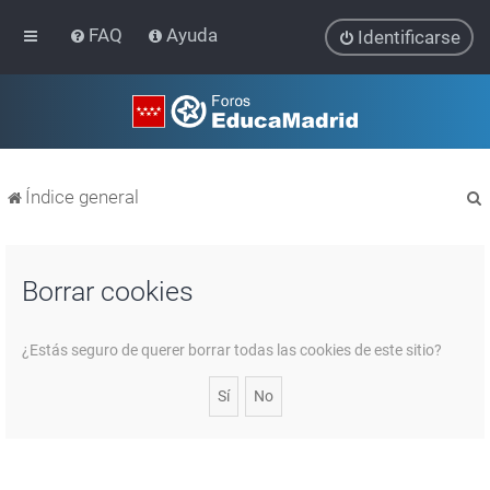
FAQ
Ayuda
Identificarse
Índice general
Borrar cookies
r
¿Estás seguro de querer borrar todas las cookies de este sitio?