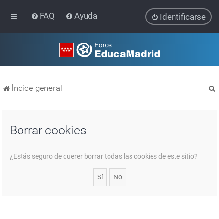
FAQ
Ayuda
Identificarse
Índice general
Borrar cookies
r
¿Estás seguro de querer borrar todas las cookies de este sitio?