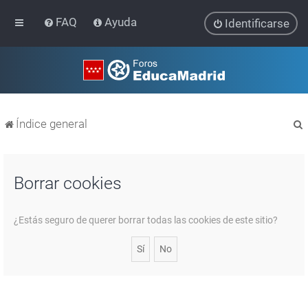
FAQ
Ayuda
Identificarse
Índice general
Borrar cookies
r
¿Estás seguro de querer borrar todas las cookies de este sitio?