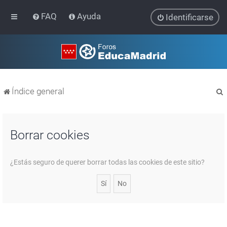
FAQ
Ayuda
Identificarse
Índice general
Borrar cookies
r
¿Estás seguro de querer borrar todas las cookies de este sitio?