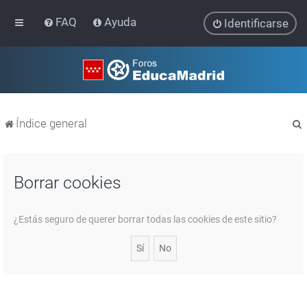
FAQ
Ayuda
Identificarse
Índice general
Borrar cookies
r
¿Estás seguro de querer borrar todas las cookies de este sitio?