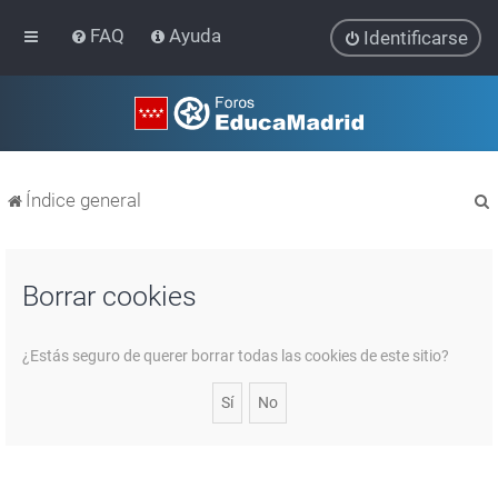
FAQ
Ayuda
Identificarse
Índice general
Borrar cookies
r
¿Estás seguro de querer borrar todas las cookies de este sitio?