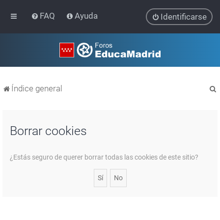
FAQ
Ayuda
Identificarse
Índice general
Borrar cookies
r
¿Estás seguro de querer borrar todas las cookies de este sitio?