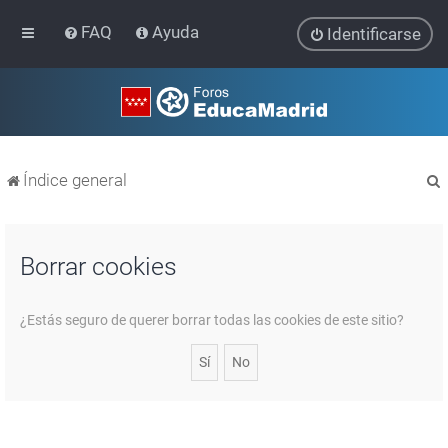
FAQ
Ayuda
Identificarse
Índice general
Borrar cookies
r
¿Estás seguro de querer borrar todas las cookies de este sitio?