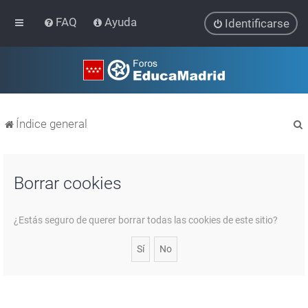
FAQ
Ayuda
Identificarse
Índice general
Borrar cookies
r
¿Estás seguro de querer borrar todas las cookies de este sitio?