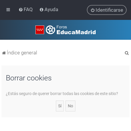
FAQ
Ayuda
Identificarse
Índice general
Borrar cookies
r
¿Estás seguro de querer borrar todas las cookies de este sitio?