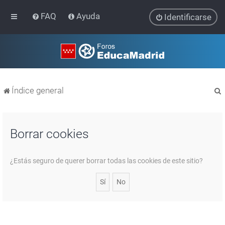
FAQ
Ayuda
Identificarse
Índice general
Borrar cookies
r
¿Estás seguro de querer borrar todas las cookies de este sitio?